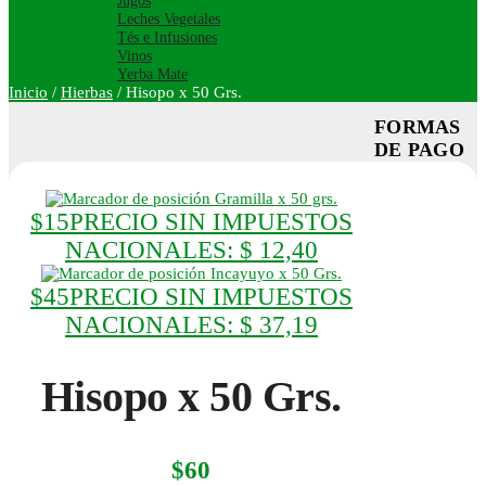
Jugos
Leches Vegetales
Tés e Infusiones
Vinos
Yerba Mate
Inicio
/
Hierbas
/
Hisopo x 50 Grs.
FORMAS
DE PAGO
Gramilla x 50 grs.
$
15
PRECIO SIN IMPUESTOS
NACIONALES:
$ 12,40
Incayuyo x 50 Grs.
$
45
PRECIO SIN IMPUESTOS
NACIONALES:
$ 37,19
Hisopo x 50 Grs.
$
60