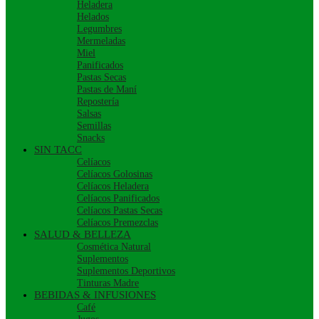
Heladera
Helados
Legumbres
Mermeladas
Miel
Panificados
Pastas Secas
Pastas de Maní
Repostería
Salsas
Semillas
Snacks
SIN TACC
Celíacos
Celíacos Golosinas
Celíacos Heladera
Celíacos Panificados
Celíacos Pastas Secas
Celíacos Premezclas
SALUD & BELLEZA
Cosmética Natural
Suplementos
Suplementos Deportivos
Tinturas Madre
BEBIDAS & INFUSIONES
Café