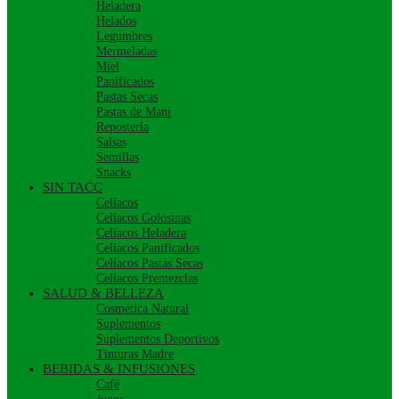
Heladera
Helados
Legumbres
Mermeladas
Miel
Panificados
Pastas Secas
Pastas de Maní
Repostería
Salsas
Semillas
Snacks
SIN TACC
Celíacos
Celíacos Golosinas
Celíacos Heladera
Celíacos Panificados
Celíacos Pastas Secas
Celíacos Premezclas
SALUD & BELLEZA
Cosmética Natural
Suplementos
Suplementos Deportivos
Tinturas Madre
BEBIDAS & INFUSIONES
Café