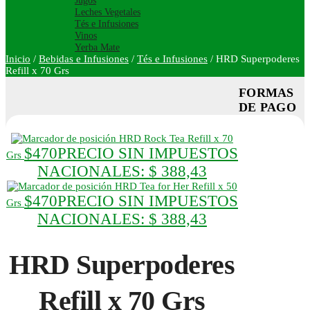
Jugos
Leches Vegetales
Tés e Infusiones
Vinos
Yerba Mate
Inicio
/
Bebidas e Infusiones
/
Tés e Infusiones
/
HRD Superpoderes
Refill x 70 Grs
FORMAS
DE PAGO
HRD Rock Tea Refill x 70
$
470
PRECIO SIN IMPUESTOS
Grs
NACIONALES:
$ 388,43
HRD Tea for Her Refill x 50
$
470
PRECIO SIN IMPUESTOS
Grs
NACIONALES:
$ 388,43
HRD Superpoderes
Refill x 70 Grs