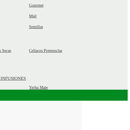
Gourmet
Miel
Semillas
s Secas
Celíacos Premezclas
 INFUSIONES
Yerba Mate