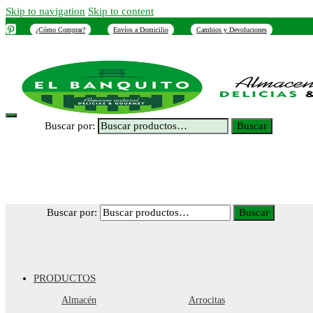
Skip to navigation
Skip to content
¿Cómo Comprar?
Envíos a Domicilio
Cambios y Devoluciones
INICIO
NOSOTROS
SUCURSALES
CONTACTO
Buscar por:
Buscar
Buscar por:
Buscar
PRODUCTOS
Almacén
Arrocitas