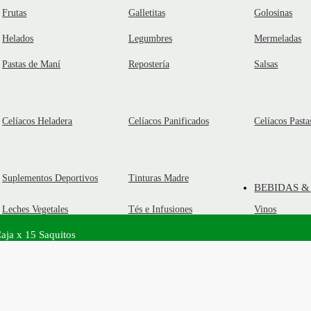
Frutas
Galletitas
Golosinas
Helados
Legumbres
Mermeladas
Pastas de Maní
Repostería
Salsas
Celíacos Heladera
Celíacos Panificados
Celíacos Pasta
Suplementos Deportivos
Tinturas Madre
BEBIDAS &
Leches Vegetales
Tés e Infusiones
Vinos
aja x 15 Saquitos