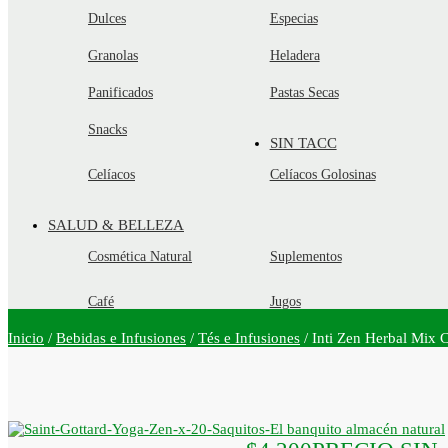
Dulces
Especias
Granolas
Heladera
Panificados
Pastas Secas
Snacks
SIN TACC
Celíacos
Celíacos Golosinas
SALUD & BELLEZA
Cosmética Natural
Suplementos
Café
Jugos
Inicio
/
Bebidas e Infusiones
/
Tés e Infusiones
/
Inti Zen Herbal Mix C