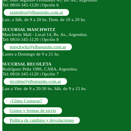
Av. Juan Segundo Fernández 41, Bs. As., Argentina.
Tel: 0810-345-1120 | Opción 6
sanisidro@elbanquito.com.ar
Lun. a Sáb. de 9 a 20 hs. Dom. de 10 a 20 hs.
SUCURSAL MASCHWITZ
Maschwitz Mall - Local 14, Bs. As., Argentina.
Tel: 0810-345-1120 | Opción 8
maschwitz@elbanquito.com.ar
Lunes a Domingo de 9 a 21 hs.
SUCURSAL RECOLETA
Rodríguez Peña 1086, CABA, Argentina.
Tel: 0810-345-1120 | Opción 7
recoleta@elbanquito.com.ar
Lun a Vier. de 9 a 20:30 hs. Sáb. de 9 a 15 hs.
¿Cómo Comprar?
Costos y formas de envío
Política de cambios y devoluciones