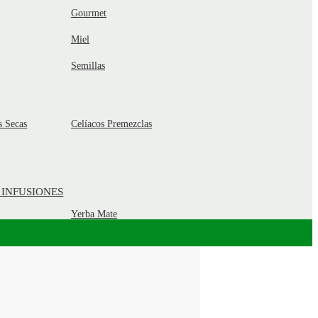
Gourmet
Miel
Semillas
s Secas
Celíacos Premezclas
 INFUSIONES
Yerba Mate