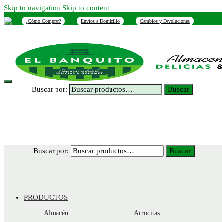
Skip to navigation
Skip to content
¿Cómo Comprar?
Envíos a Domicilio
Cambios y Devoluciones
INICIO
NOSOTROS
SUCURSALES
CONTACTO
Buscar por:
Buscar
Buscar por:
Buscar
PRODUCTOS
Almacén
Arrocitas