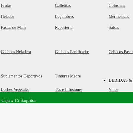
Frutas
Galletitas
Golosinas
Helados
Legumbres
Mermeladas
Pastas de Maní
Repostería
Salsas
Celíacos Heladera
Celíacos Panificados
Celíacos Pasta
Suplementos Deportivos
Tinturas Madre
BEBIDAS &
Leches Vegetales
Tés e Infusiones
Vinos
 Caja x 15 Saquitos