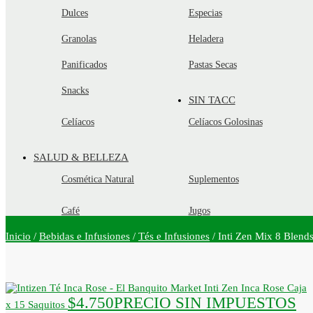
Dulces
Especias
Granolas
Heladera
Panificados
Pastas Secas
Snacks
SIN TACC
Celíacos
Celíacos Golosinas
SALUD & BELLEZA
Cosmética Natural
Suplementos
Café
Jugos
Inicio
/
Bebidas e Infusiones
/
Tés e Infusiones
/
Inti Zen Mix 8 Blends
Inti Zen Inca Rose Caja
$
4.750
PRECIO SIN IMPUESTOS
x 15 Saquitos