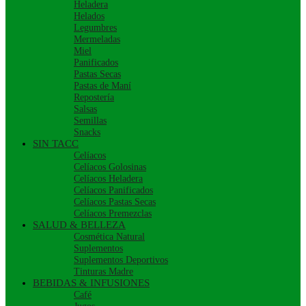
Heladera
Helados
Legumbres
Mermeladas
Miel
Panificados
Pastas Secas
Pastas de Maní
Repostería
Salsas
Semillas
Snacks
SIN TACC
Celíacos
Celíacos Golosinas
Celíacos Heladera
Celíacos Panificados
Celíacos Pastas Secas
Celíacos Premezclas
SALUD & BELLEZA
Cosmética Natural
Suplementos
Suplementos Deportivos
Tinturas Madre
BEBIDAS & INFUSIONES
Café