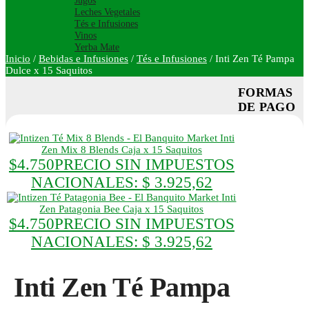
Jugos
Leches Vegetales
Tés e Infusiones
Vinos
Yerba Mate
Inicio
/
Bebidas e Infusiones
/
Tés e Infusiones
/
Inti Zen Té Pampa
Dulce x 15 Saquitos
FORMAS
DE PAGO
Inti
Zen Mix 8 Blends Caja x 15 Saquitos
$
4.750
PRECIO SIN IMPUESTOS
NACIONALES:
$ 3.925,62
Inti
Zen Patagonia Bee Caja x 15 Saquitos
$
4.750
PRECIO SIN IMPUESTOS
NACIONALES:
$ 3.925,62
Inti Zen Té Pampa