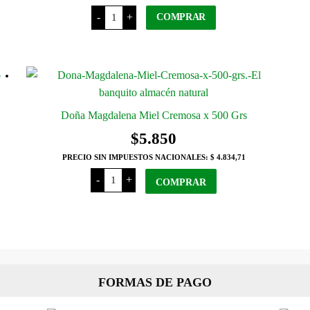
El
-
+
COMPRAR
Brocal
Miel
x
Este
500
Grs
producto
cantidad
tiene
varias
variantes.
Doña Magdalena Miel Cremosa x 500 Grs
Las
$
5.850
opciones
PRECIO SIN IMPUESTOS NACIONALES:
$ 4.834,71
se
Doña
-
+
pueden
Magdalena
COMPRAR
Miel
elegir
Cremosa
x
en
500
la
Grs
cantidad
página
del
producto
FORMAS DE PAGO