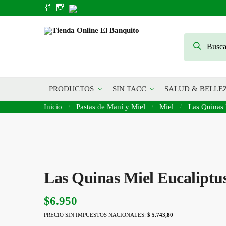
Skip
Skip
to
to
navigation
content
Buscar
Buscar
por:
PRODUCTOS
SIN TACC
SALUD & BELLE
Inicio
/
Pastas de Maní y Miel
/
Miel
/
Las Quinas 
Las Quinas Miel Eucaliptu
$
6.950
PRECIO SIN IMPUESTOS NACIONALES:
$ 5.743,80