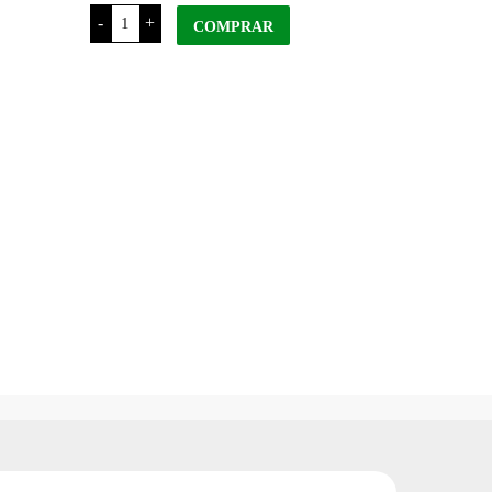
La
-
+
Tranquilina
COMPRAR
Miel
Cremosa
x
1
Kg
Pet
cantidad