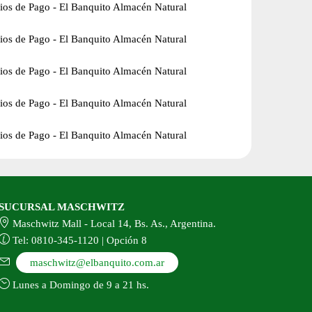
SUCURSAL MASCHWITZ
Maschwitz Mall - Local 14, Bs. As., Argentina.
Tel: 0810-345-1120 | Opción 8
maschwitz@elbanquito.com.ar
Lunes a Domingo de 9 a 21 hs.