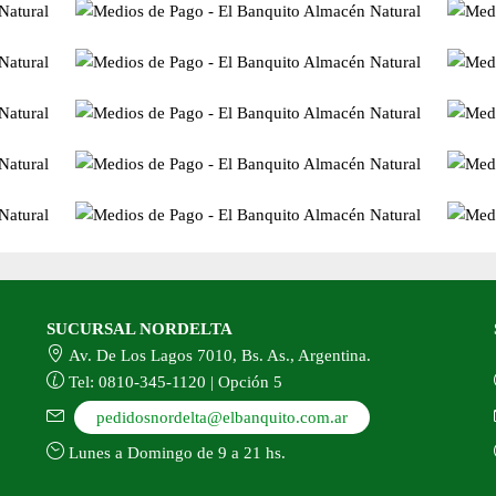
SUCURSAL NORDELTA
Av. De Los Lagos 7010, Bs. As., Argentina.
Tel: 0810-345-1120 | Opción 5
pedidosnordelta@elbanquito.com.ar
Lunes a Domingo de 9 a 21 hs.