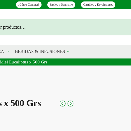
¿Cómo Comprar?
Envíos a Domicilio
Cambios y Devoluciones
ZA
BEBIDAS & INFUSIONES
Miel Eucaliptus x 500 Grs
s x 500 Grs