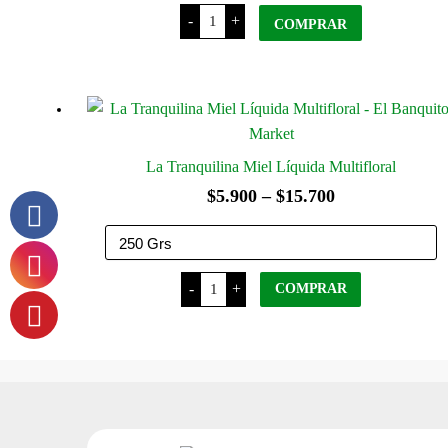
Las
-
+
Quinas
COMPRAR
Miel
Premium
x
450
Grs
cantidad
La Tranquilina Miel Líquida Multifloral
Rango
$
5.900
–
$
15.700
de
precios:
La
desde
-
+
COMPRAR
Tranquilina
Miel
$5.900
Líquida
Este
Multifloral
hasta
cantidad
producto
$15.700
tiene
varias
variantes.