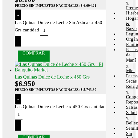
y
PRECIO SIN IMPUESTOS NACIONALES:
$ 6.694,21
Preme
Hierb
-
Hogar
Las Quinas Dulce de Leche Sin Azúcar x 450
&
Bazar
Grs cantidad
Legum
Orgán
+
Panif
Pastas
COMPRAR
de
Maní
y
Miel
Pastas
Las Quinas Dulce de Leche x 450 Grs
Secas
$
6.950
Refri
PRECIO SIN IMPUESTOS NACIONALES:
$ 5.743,80
y
Conge
-
Repos
Las Quinas Dulce de Leche x 450 Grs cantidad
Salsas
Salud
y
Belle
+
Semill
Sin
COMPRAR