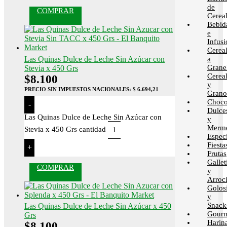
de
COMPRAR
Cerea
Bebid
e
Infusi
Cerea
Las Quinas Dulce de Leche Sin Azúcar con
a
Grane
Stevia x 450 Grs
Cerea
$
8.100
y
PRECIO SIN IMPUESTOS NACIONALES:
$ 6.694,21
Grano
Choco
-
Dulce
Las Quinas Dulce de Leche Sin Azúcar con
y
Merme
Stevia x 450 Grs cantidad
Espec
Fiesta
+
Frutas
Gallet
COMPRAR
y
Arroci
Golos
y
Snack
Las Quinas Dulce de Leche Sin Azúcar x 450
Gour
Grs
Harin
$
8.100