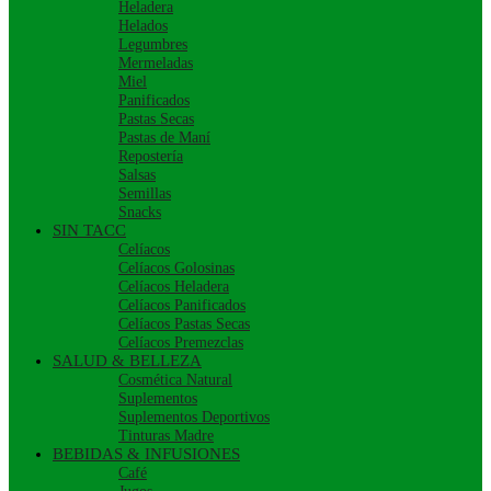
Heladera
Helados
Legumbres
Mermeladas
Miel
Panificados
Pastas Secas
Pastas de Maní
Repostería
Salsas
Semillas
Snacks
SIN TACC
Celíacos
Celíacos Golosinas
Celíacos Heladera
Celíacos Panificados
Celíacos Pastas Secas
Celíacos Premezclas
SALUD & BELLEZA
Cosmética Natural
Suplementos
Suplementos Deportivos
Tinturas Madre
BEBIDAS & INFUSIONES
Café