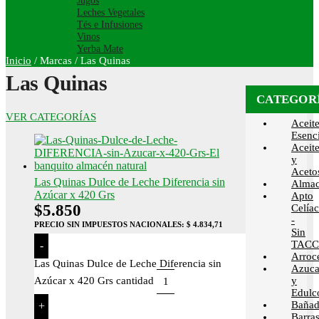
Jugos
Leches Vegetales
Tés e Infusiones
Vinos
Yerba Mate
Inicio
/
Marcas
/
Las Quinas
Las Quinas
CATEGOR
VER CATEGORÍAS
Aceit
Esenci
Aceit
y
Aceto
Las Quinas Dulce de Leche Diferencia sin
Alma
Azúcar x 420 Grs
Apto
$
5.850
Celía
-
PRECIO SIN IMPUESTOS NACIONALES:
$ 4.834,71
Sin
TACC
-
Arroc
Las Quinas Dulce de Leche Diferencia sin
Azuca
Azúcar x 420 Grs cantidad
y
Edulc
Bañad
+
Barra