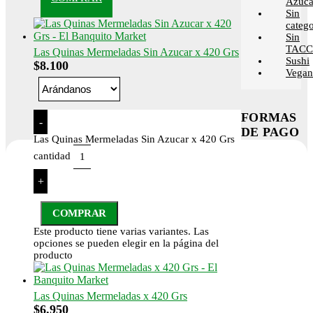
Azúca
Sin
catego
Sin
TACC
Las Quinas Mermeladas Sin Azucar x 420 Grs
Sushi
$
8.100
Vega
FORMAS
-
DE PAGO
Las Quinas Mermeladas Sin Azucar x 420 Grs
cantidad
+
COMPRAR
Este producto tiene varias variantes. Las
opciones se pueden elegir en la página del
producto
Las Quinas Mermeladas x 420 Grs
$
6.950