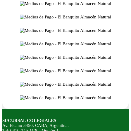
SUCURSAL COLEGIALES
Av. Elcano 3450, CABA, Argentina.
Tel: 0810-345-1120 | Opción 1