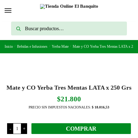
Skip
Skip
to
to
navigation
content
Buscar
Buscar
por:
Inicio
/
Bebidas e Infusiones
/
Yerba Mate
/
Mate y CO Yerba Tres Mentas LATA x 250
Mate y CO Yerba Tres Mentas LATA x 250 Grs
$
21.800
PRECIO SIN IMPUESTOS NACIONALES:
$ 18.016,53
Mate
COMPRAR
-
+
y
CO