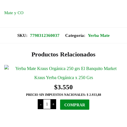
Yerba
Tres
Mentas
Mate y CO
LATA
x
250
Grs
cantidad
SKU:
7798312360037
Categoría:
Yerba Mate
Productos Relacionados
Kraus Yerba Orgánica x 250 Grs
$
3.550
PRECIO SIN IMPUESTOS NACIONALES:
$ 2.933,88
Kraus
-
+
Yerba
COMPRAR
Orgánica
x
250
Grs
cantidad