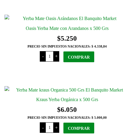
Grs
cantidad
Oasis Yerba Mate con Arandanos x 500 Grs
$
5.250
PRECIO SIN IMPUESTOS NACIONALES:
$ 4.338,84
Oasis
-
+
Yerba
COMPRAR
Mate
con
Arandanos
x
500
Grs
cantidad
Kraus Yerba Orgánica x 500 Grs
$
6.050
PRECIO SIN IMPUESTOS NACIONALES:
$ 5.000,00
Kraus
-
+
Yerba
COMPRAR
Orgánica