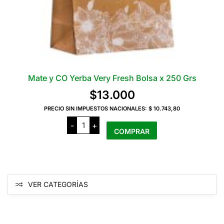
Mate y CO Yerba Very Fresh Bolsa x 250 Grs
$
13.000
PRECIO SIN IMPUESTOS NACIONALES:
$ 10.743,80
Mate
-
+
y
COMPRAR
CO
Yerba
Very
Fresh
Bolsa
x
250
VER CATEGORÍAS
Grs
cantidad