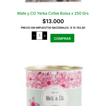
Mate y CO Yerba Cofee Bolsa x 250 Grs
$
13.000
PRECIO SIN IMPUESTOS NACIONALES:
$ 10.743,80
Mate
-
+
y
COMPRAR
CO
Yerba
Cofee
Bolsa
x
250
Grs
cantidad