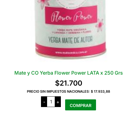
Mate y CO Yerba Flower Power LATA x 250 Grs
$
21.700
PRECIO SIN IMPUESTOS NACIONALES:
$ 17.933,88
Mate
-
+
y
COMPRAR
CO
Yerba
Flower
Power
LATA
x
250