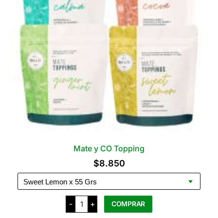
Mate y CO Topping
$
8.850
Mate
-
+
COMPRAR
y
CO