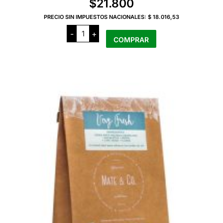
$
21.800
PRECIO SIN IMPUESTOS NACIONALES:
$ 18.016,53
Mate
-
+
y
COMPRAR
CO
Yerba
Tropical
Coco
LATA
X
250
Grs
cantidad