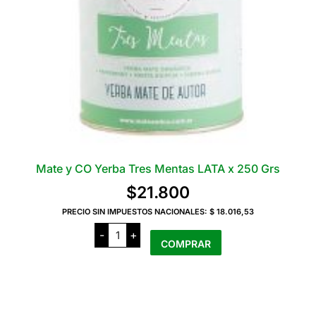
la
página
del
producto
Mate y CO Yerba Tres Mentas LATA x 250 Grs
$
21.800
PRECIO SIN IMPUESTOS NACIONALES:
$ 18.016,53
Mate
-
+
y
COMPRAR
CO
Yerba
Tres
Mentas
LATA
x
250