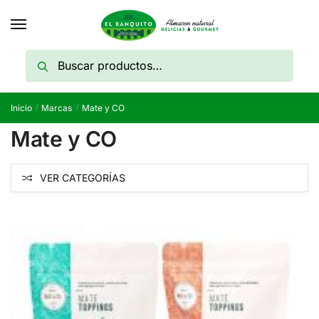
Skip
Skip
to
to
navigation
content
Buscar
Buscar
por:
Inicio
Marcas
Mate y CO
/
/
Mate y CO
VER CATEGORÍAS