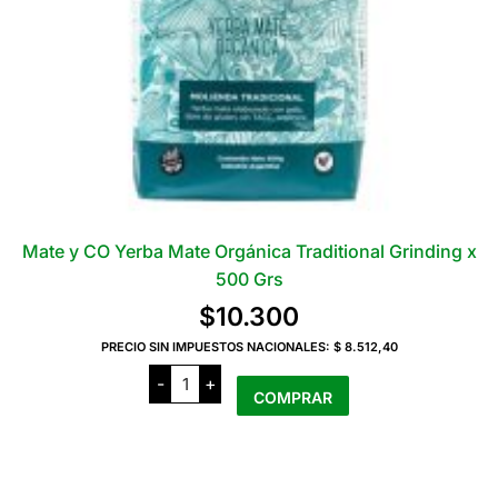
página
del
producto
Mate y CO Yerba Mate Orgánica Traditional Grinding x
500 Grs
$
10.300
PRECIO SIN IMPUESTOS NACIONALES:
$ 8.512,40
Mate
-
+
y
COMPRAR
CO
Yerba
Mate
Orgánica
Traditional
Grinding