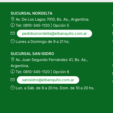
ueden
SUCURSAL NORDELTA
egir
Av. De Los Lagos 7010, Bs. As., Argentina.
n
Tel: 0810-345-1120 | Opción 5
gina
pedidosnordelta@elbanquito.com.ar
l
Lunes a Domingo de 9 a 21 hs.
oducto
SUCURSAL SAN ISIDRO
Av. Juan Segundo Fernández 41, Bs. As.,
Argentina.
Tel: 0810-345-1120 | Opción 6
sanisidro@elbanquito.com.ar
Lun. a Sáb. de 9 a 20 hs. Dom. de 10 a 20 hs.