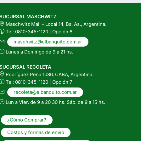
SUCURSAL MASCHWITZ
Maschwitz Mall - Local 14, Bs. As., Argentina.
Tel: 0810-345-1120 | Opción 8
maschwitz@elbanquito.com.ar
Lunes a Domingo de 9 a 21 hs.
SUCURSAL RECOLETA
Rodríguez Peña 1086, CABA, Argentina.
Tel: 0810-345-1120 | Opción 7
recoleta@elbanquito.com.ar
Lun a Vier. de 9 a 20:30 hs. Sáb. de 9 a 15 hs.
¿Cómo Comprar?
Costos y formas de envío