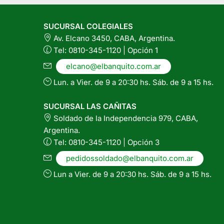
se
se
pueden
p
SUCURSAL COLEGIALES
elegir
el
Av. Elcano 3450, CABA, Argentina.
en
e
Tel: 0810-345-1120 | Opción 1
la
la
página
pá
elcano@elbanquito.com.ar
del
de
Lun. a Vier. de 9 a 20:30 hs. Sáb. de 9 a 15 hs.
producto
pr
SUCURSAL LAS CAÑITAS
Soldado de la Independencia 979, CABA,
Argentina.
Tel: 0810-345-1120 | Opción 3
pedidossoldado@elbanquito.com.ar
Lun a Vier. de 9 a 20:30 hs. Sáb. de 9 a 15 hs.