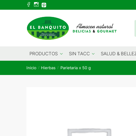
Skip
Skip
to
to
navigation
content
PRODUCTOS
SIN TACC
SALUD & BELLE
Inicio
Hierbas
Parietaria x 50 g
/
/