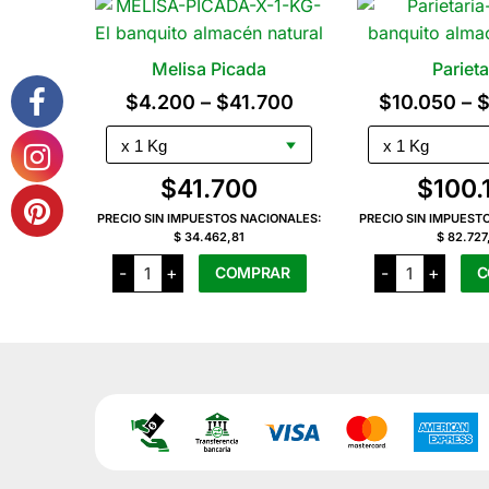
Melisa Picada
Parieta
Rango
$
4.200
–
$
41.700
$
10.050
–
de
precios:
$
41.700
$
100.
desde
PRECIO SIN IMPUESTOS NACIONALES:
PRECIO SIN IMPUEST
$4.200
$ 34.462,81
$ 82.727
hasta
Melisa
Parietaria
-
+
-
+
COMPRAR
C
Picada
cantidad
$41.700
cantidad
Este
Es
producto
pr
tiene
ti
varias
va
variantes.
va
Las
La
opciones
op