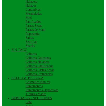
Heladera
Helados
Legumbres
Mermeladas
Miel
Panificados
Pastas Secas
Pastas de Maní
Repostería
Salsas
Semillas
Snacks
SIN TACC
Celíacos
Celíacos Golosinas
Celíacos Heladera
Celíacos Panificados
Celíacos Pastas Secas
Celíacos Premezclas
SALUD & BELLEZA
Cosmética Natural
Suplementos
Suplementos Deportivos
Tinturas Madre
BEBIDAS & INFUSIONES
Café