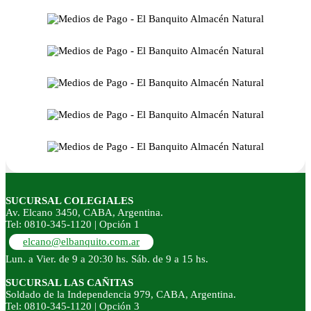
SUCURSAL COLEGIALES
Av. Elcano 3450, CABA, Argentina.
Tel: 0810-345-1120 | Opción 1
elcano@elbanquito.com.ar
Lun. a Vier. de 9 a 20:30 hs. Sáb. de 9 a 15 hs.
SUCURSAL LAS CAÑITAS
Soldado de la Independencia 979, CABA, Argentina.
Tel: 0810-345-1120 | Opción 3