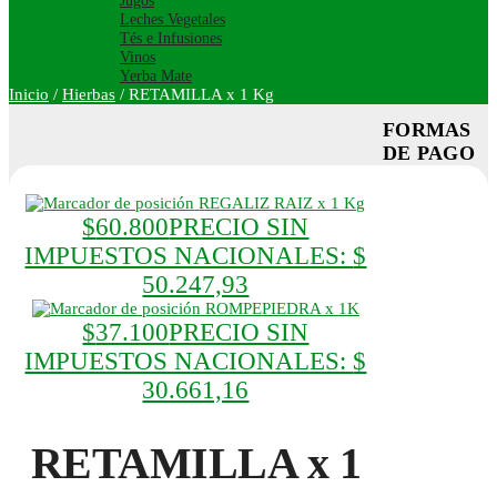
Jugos
Leches Vegetales
Tés e Infusiones
Vinos
Yerba Mate
Inicio
/
Hierbas
/
RETAMILLA x 1 Kg
FORMAS
DE PAGO
REGALIZ RAIZ x 1 Kg
$
60.800
PRECIO SIN
IMPUESTOS NACIONALES:
$
50.247,93
ROMPEPIEDRA x 1K
$
37.100
PRECIO SIN
IMPUESTOS NACIONALES:
$
30.661,16
RETAMILLA x 1