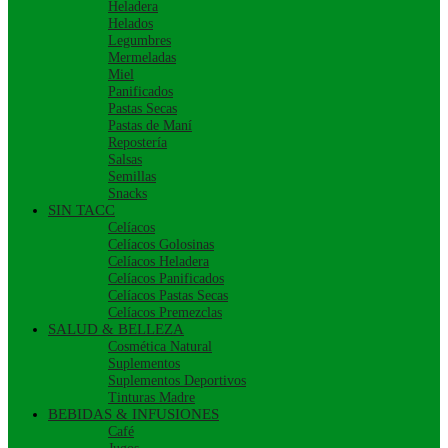
Heladera
Helados
Legumbres
Mermeladas
Miel
Panificados
Pastas Secas
Pastas de Maní
Repostería
Salsas
Semillas
Snacks
SIN TACC
Celíacos
Celíacos Golosinas
Celíacos Heladera
Celíacos Panificados
Celíacos Pastas Secas
Celíacos Premezclas
SALUD & BELLEZA
Cosmética Natural
Suplementos
Suplementos Deportivos
Tinturas Madre
BEBIDAS & INFUSIONES
Café