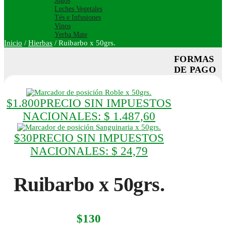
Jugos
Leches Vegetales
Tés e Infusiones
Vinos
Yerba Mate
Inicio
/
Hierbas
/
Ruibarbo x 50grs.
FORMAS
DE PAGO
Roble x 50grs.
$
1.800
PRECIO SIN IMPUESTOS
NACIONALES:
$ 1.487,60
Sanguinaria x 50grs.
$
30
PRECIO SIN IMPUESTOS
NACIONALES:
$ 24,79
Ruibarbo x 50grs.
$
130