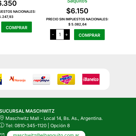
Saquitos
6.350
$
6.150
PUESTOS NACIONALES:
5.247,93
PRECIO SIN IMPUESTOS NACIONALES:
$ 5.082,64
COMPRAR
Delhi
ian
-
+
COMPRAR
Tea
Patagonian
x
20
s
Saquitos
d
cantidad
SUCURSAL MASCHWITZ
Maschwitz Mall - Local 14, Bs. As., Argentina.
Tel: 0810-345-1120 | Opción 8
maschwitz@elbanquito.com.ar