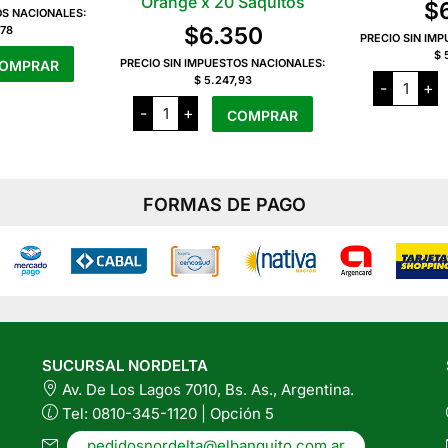
Orange x 20 Saquitos
$
OS NACIONALES:
$
6.350
,78
PRECIO SIN IM
$ 
PRECIO SIN IMPUESTOS NACIONALES:
OMPRAR
Delhi
$ 5.247,93
-
+
Tea
Delhi
Amazon
-
+
COMPRAR
Tea
Green
Chocolate
x
Orange
20
x
Saquito
20
cantida
Saquitos
FORMAS DE PAGO
cantidad
SUCURSAL NORDELTA
Av. De Los Lagos 7010, Bs. As., Argentina.
Tel: 0810-345-1120 | Opción 5
pedidosnordelta@elbanquito.com.ar