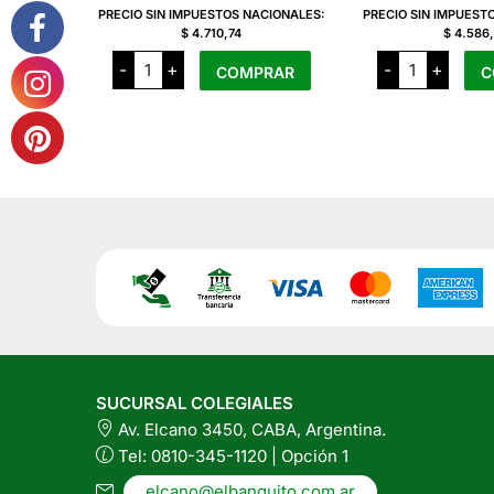
PRECIO SIN IMPUESTOS NACIONALES:
PRECIO SIN IMPUEST
$ 4.710,74
$ 4.586
Heredia
Heredia
-
+
-
+
COMPRAR
C
Earl
Jengibre
Grey
cantidad
cantidad
SUCURSAL COLEGIALES
Av. Elcano 3450, CABA, Argentina.
Tel: 0810-345-1120 | Opción 1
elcano@elbanquito.com.ar