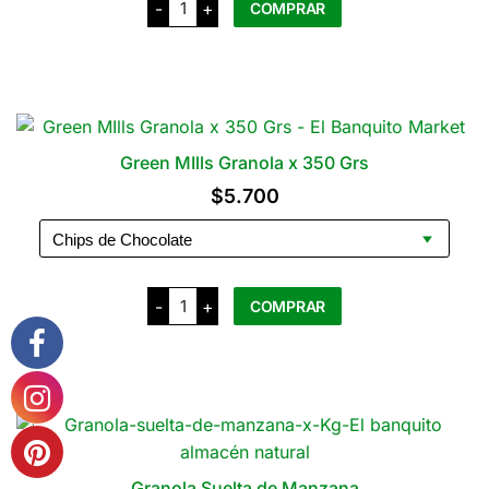
del
-
+
COMPRAR
E
$16.000
Granola
producto
Cereal
Este
Mixto
producto
cantidad
tiene
varias
variantes.
Green MIlls Granola x 350 Grs
Las
$
5.700
opciones
se
pueden
elegir
Green
-
+
COMPRAR
MIlls
en
Granola
la
x
Este
350
página
producto
Grs
del
cantidad
tiene
producto
varias
variantes.
Las
Granola Suelta de Manzana