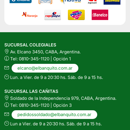
en
la
página
del
producto
SUCURSAL COLEGIALES
Av. Elcano 3450, CABA, Argentina.
Tel: 0810-345-1120 | Opción 1
elcano@elbanquito.com.ar
Lun. a Vier. de 9 a 20:30 hs. Sáb. de 9 a 15 hs.
SUCURSAL LAS CAÑITAS
Soldado de la Independencia 979, CABA, Argentina.
Tel: 0810-345-1120 | Opción 3
pedidossoldado@elbanquito.com.ar
Lun a Vier. de 9 a 20:30 hs. Sáb. de 9 a 15 hs.