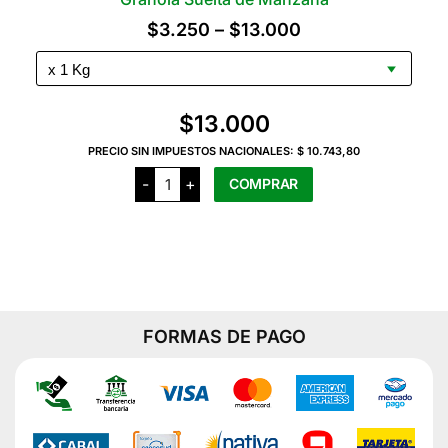
opciones
Rango
$
3.250
–
$
13.000
se
de
pueden
precios:
elegir
en
desde
$
13.000
la
$3.250
PRECIO SIN IMPUESTOS NACIONALES:
$ 10.743,80
página
hasta
Granola
del
-
+
COMPRAR
Suelta
$13.000
de
producto
Manzana
Este
cantidad
producto
tiene
varias
variantes.
FORMAS DE PAGO
Las
opciones
se
pueden
elegir