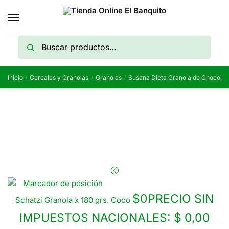
Skip
Skip
to
to
navigation
content
Buscar
Buscar
por:
Inicio
Cereales y Granolas
Granolas
Susana Dieta Granola de Chocolat
/
/
/
$
0
PRECIO SIN
Schatzi Granola x 180 grs. Coco
IMPUESTOS NACIONALES:
$ 0,00