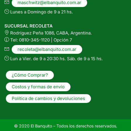
maschwitz@elbanquito.com.ar
Lunes a Domingo de 9 a 21 hs.
SUCURSAL RECOLETA
Rodríguez Peña 1086, CABA, Argentina.
Tel: 0810-345-1120 | Opción 7
recoleta@elbanquito.com.ar
Lun a Vier. de 9 a 20:30 hs. Sáb. de 9 a 15 hs.
¿Cómo Comprar?
Costos y formas de envío
Política de cambios y devoluciones
© 2020 El Banquito – Todos los derechos reservados.