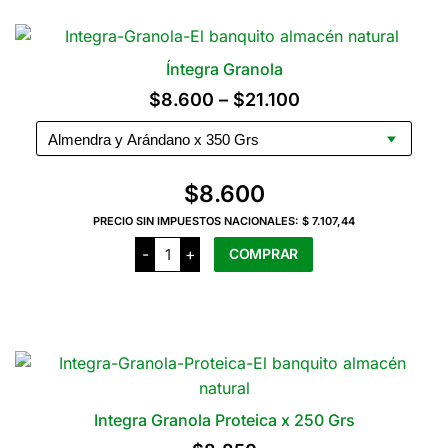
Íntegra Granola
Rango
$
8.600
–
$
21.100
de
precios:
desde
$
8.600
$8.600
PRECIO SIN IMPUESTOS NACIONALES:
$ 7.107,44
hasta
Íntegra
-
+
COMPRAR
Granola
$21.100
cantidad
Este
producto
tiene
varias
variantes.
Las
Integra Granola Proteica x 250 Grs
opciones