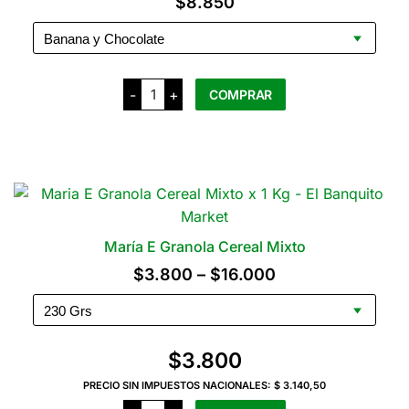
$
8.850
se
pueden
elegir
en
Integra
-
+
COMPRAR
la
Granola
Proteica
página
x
Este
250
del
producto
Grs
producto
cantidad
tiene
varias
variantes.
Las
María E Granola Cereal Mixto
opciones
Rango
$
3.800
–
$
16.000
se
de
pueden
precios:
elegir
en
desde
$
3.800
la
$3.800
PRECIO SIN IMPUESTOS NACIONALES:
$ 3.140,50
página
hasta
María