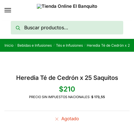
Skip
Skip
to
to
navigation
content
Buscar
Buscar
por:
Inicio
Bebidas e Infusiones
Tés e Infusiones
Heredia Té de Cedrón x 25 
/
/
/
Heredia Té de Cedrón x 25 Saquitos
$
210
PRECIO SIN IMPUESTOS NACIONALES:
$ 173,55
Agotado