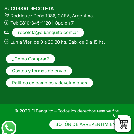
SUCURSAL RECOLETA
Rodríguez Peña 1086, CABA, Argentina.
Tel: 0810-345-1120 | Opción 7
recoleta@elbanquito.com.ar
Lun a Vier. de 9 a 20:30 hs. Sáb. de 9 a 15 hs.
¿Cómo Comprar?
Costos y formas de envío
Política de cambios y devoluciones
© 2020 El Banquito – Todos los derechos reservados.
0
BOTÓN DE ARREPENTIMIENTO