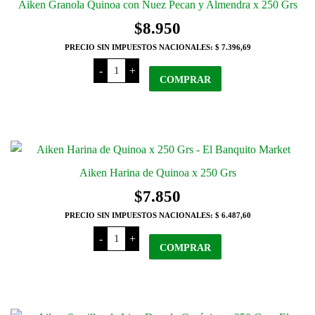
Aiken Granola Quinoa con Nuez Pecan y Almendra x 250 Grs
opciones
$
8.950
se
PRECIO SIN IMPUESTOS NACIONALES:
$ 7.396,69
pueden
Aiken
elegir
-
+
Granola
COMPRAR
en
Quinoa
con
la
Nuez
Pecan
página
y
del
Almendra
x
producto
250
Grs
Aiken Harina de Quinoa x 250 Grs
cantidad
$
7.850
PRECIO SIN IMPUESTOS NACIONALES:
$ 6.487,60
Aiken
-
+
Harina
COMPRAR
de
Quinoa
x
250
Grs
cantidad