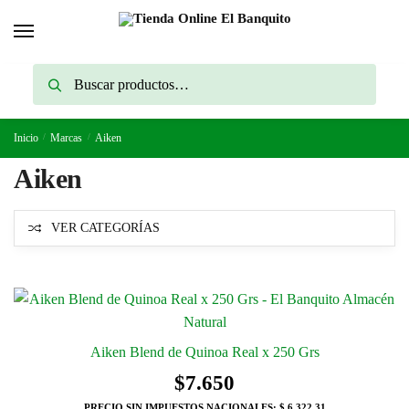
Skip
Skip
to
to
navigation
content
Buscar
Buscar
por:
Inicio
/
Marcas
/
Aiken
Aiken
VER CATEGORÍAS
Aiken Blend de Quinoa Real x 250 Grs
$
7.650
PRECIO SIN IMPUESTOS NACIONALES:
$ 6.322,31