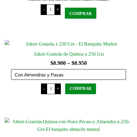
Aiken
-
+
Blend
COMPRAR
de
Quinoa
Real
x
250
Grs
cantidad
Aiken Granola de Quinoa x 250 Grs
Rango
$
8.900
–
$
8.950
de
precios:
Aiken
-
+
desde
COMPRAR
Granola
de
$8.900
Quinoa
Este
x
hasta
producto
250
Grs
tiene
$8.950
cantidad
varias
variantes.
Las