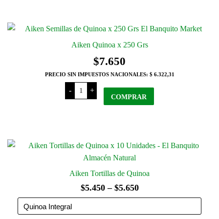
Grs
cantidad
Aiken Quinoa x 250 Grs
$
7.650
PRECIO SIN IMPUESTOS NACIONALES:
$ 6.322,31
Aiken
-
+
Quinoa
COMPRAR
x
250
Grs
cantidad
Aiken Tortillas de Quinoa
Rango
$
5.450
–
$
5.650
de
precios: