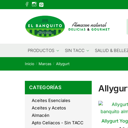
Skip
Skip
to
to
navigation
content
PRODUCTOS
SIN TACC
SALUD & BELLE
Inicio
Marcas
Allygurt
/
/
Allygur
CATEGORÍAS
Aceites Esenciales
Aceites y Acetos
Almacén
Allygurt Yog
Apto Celíacos - Sin TACC