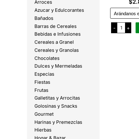
$
2.
Arroces
Azucar y Edulcorantes
Bañados
Allygurt
Barras de Cereales
-
+
Yogur
x
Bebidas e Infusiones
140
Cereales a Granel
Grs
cantidad
Cereales y Granolas
Chocolates
Dulces y Mermeladas
Especias
Fiestas
Frutas
Galletitas y Arrocitas
Golosinas y Snacks
Gourmet
Harinas y Premezclas
Hierbas
Hogar & Bazar