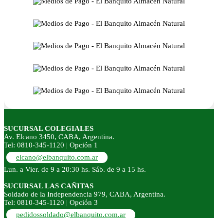
SUCURSAL COLEGIALES
Av. Elcano 3450, CABA, Argentina.
Tel: 0810-345-1120 | Opción 1
elcano@elbanquito.com.ar
Lun. a Vier. de 9 a 20:30 hs. Sáb. de 9 a 15 hs.
SUCURSAL LAS CAÑITAS
Soldado de la Independencia 979, CABA, Argentina.
Tel: 0810-345-1120 | Opción 3
pedidossoldado@elbanquito.com.ar