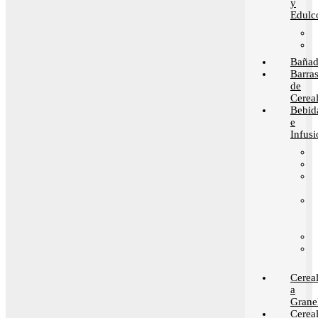
y
Edulc
Bañad
Barra
de
Cerea
Bebid
e
Infusi
Cerea
a
Grane
Cerea