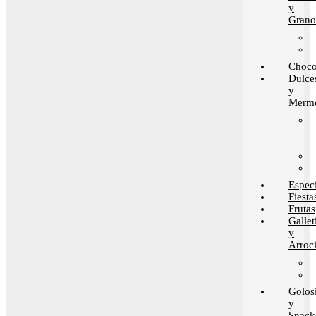
y
Grano
Choco
Dulce
y
Merme
Espec
Fiesta
Frutas
Gallet
y
Arroci
Golos
y
Snack