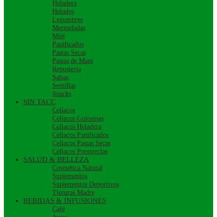
Heladera
Helados
Legumbres
Mermeladas
Miel
Panificados
Pastas Secas
Pastas de Maní
Repostería
Salsas
Semillas
Snacks
SIN TACC
Celíacos
Celíacos Golosinas
Celíacos Heladera
Celíacos Panificados
Celíacos Pastas Secas
Celíacos Premezclas
SALUD & BELLEZA
Cosmética Natural
Suplementos
Suplementos Deportivos
Tinturas Madre
BEBIDAS & INFUSIONES
Café