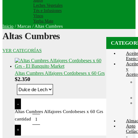
Jugos
Leches Vegetales
Tés e Infusiones
Vinos
Yerba Mate
Inicio
/
Marcas
/
Altas Cumbres
Altas Cumbres
CATEGOR
VER CATEGORÍAS
Aceit
Esenci
Aceit
y
Altas Cumbres Alfajores Cordobeses x 60 Grs
Aceto
$
2.350
-
Altas Cumbres Alfajores Cordobeses x 60 Grs
cantidad
Alma
Apto
+
Celía
-