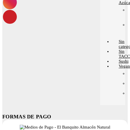
Azúca
Sin
catego
Sin
TACC
Sushi
Vega
FORMAS DE PAGO