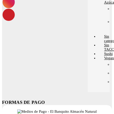
Azúca
Sin
catego
Sin
TACC
Sushi
Vega
FORMAS DE PAGO