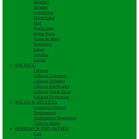
Heladera
Helados
Legumbres
Mermeladas
Miel
Panificados
Pastas Secas
Pastas de Maní
Repostería
Salsas
Semillas
Snacks
SIN TACC
Celíacos
Celíacos Golosinas
Celíacos Heladera
Celíacos Panificados
Celíacos Pastas Secas
Celíacos Premezclas
SALUD & BELLEZA
Cosmética Natural
Suplementos
Suplementos Deportivos
Tinturas Madre
BEBIDAS & INFUSIONES
Café