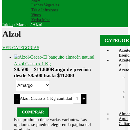
Jugos
Leches Vegetales
Tés e Infusiones
Vinos
Yerba Mate
Inicio
/
Marcas
/
Alzol
Alzol
CATEGOR
VER CATEGORÍAS
Aceit
Esenci
Aceit
Alzol Cacao x 1 Kg
y
$
8.500
–
$
11.800
Rango de precios:
Aceto
desde $8.500 hasta $11.800
Alzol Cacao x 1 Kg cantidad
-
+
COMPRAR
Alma
Apto
Este producto tiene varias variantes. Las
Celía
opciones se pueden elegir en la página del
-
producto