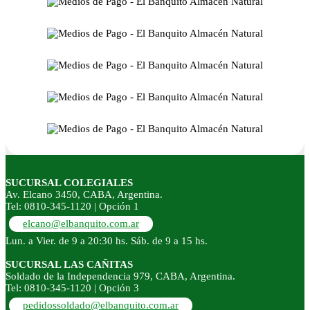
SUCURSAL COLEGIALES
Av. Elcano 3450, CABA, Argentina.
Tel: 0810-345-1120 | Opción 1
elcano@elbanquito.com.ar
Lun. a Vier. de 9 a 20:30 hs. Sáb. de 9 a 15 hs.
SUCURSAL LAS CAÑITAS
Soldado de la Independencia 979, CABA, Argentina.
Tel: 0810-345-1120 | Opción 3
pedidossoldado@elbanquito.com.ar