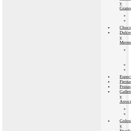
y
Grano
Choco
Dulce
y
Merme
Espec
Fiesta
Frutas
Gallet
y
Arroci
Golos
y
Snack