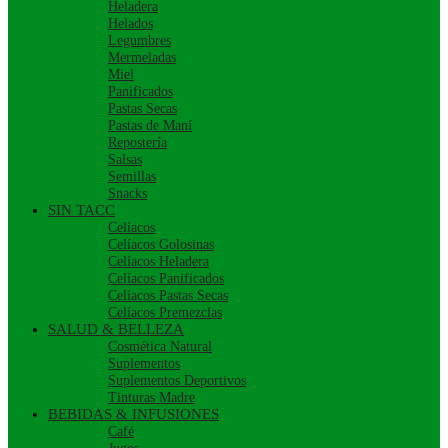
Heladera
Helados
Legumbres
Mermeladas
Miel
Panificados
Pastas Secas
Pastas de Maní
Repostería
Salsas
Semillas
Snacks
SIN TACC
Celíacos
Celíacos Golosinas
Celíacos Heladera
Celíacos Panificados
Celíacos Pastas Secas
Celíacos Premezclas
SALUD & BELLEZA
Cosmética Natural
Suplementos
Suplementos Deportivos
Tinturas Madre
BEBIDAS & INFUSIONES
Café