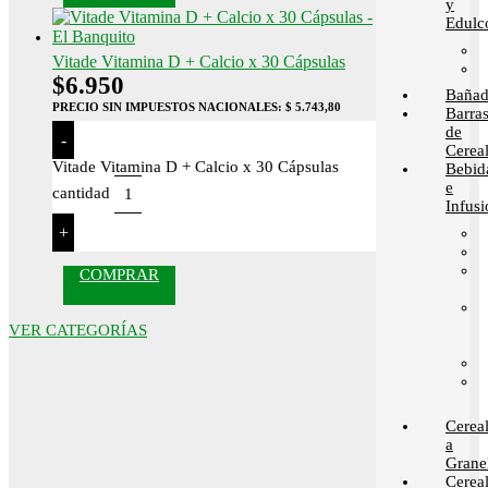
y
Edulc
Vitade Vitamina D + Calcio x 30 Cápsulas
$
6.950
Bañad
PRECIO SIN IMPUESTOS NACIONALES:
$ 5.743,80
Barra
de
-
Cerea
Vitade Vitamina D + Calcio x 30 Cápsulas
Bebid
e
cantidad
Infusi
+
COMPRAR
VER CATEGORÍAS
Cerea
a
Grane
Cerea