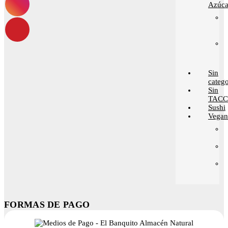
Azúca
Sin
catego
Sin
TACC
Sushi
Vega
FORMAS DE PAGO