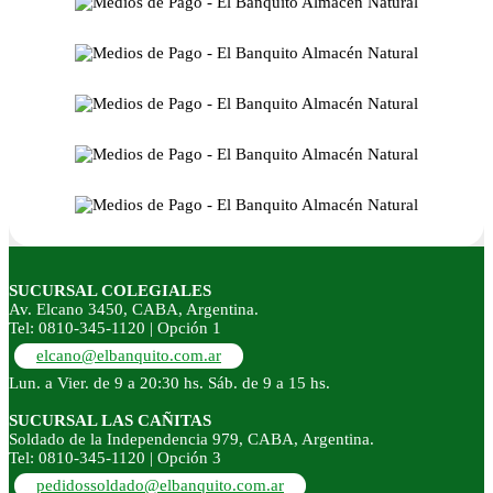
SUCURSAL COLEGIALES
Av. Elcano 3450, CABA, Argentina.
Tel: 0810-345-1120 | Opción 1
elcano@elbanquito.com.ar
Lun. a Vier. de 9 a 20:30 hs. Sáb. de 9 a 15 hs.
SUCURSAL LAS CAÑITAS
Soldado de la Independencia 979, CABA, Argentina.
Tel: 0810-345-1120 | Opción 3
pedidossoldado@elbanquito.com.ar