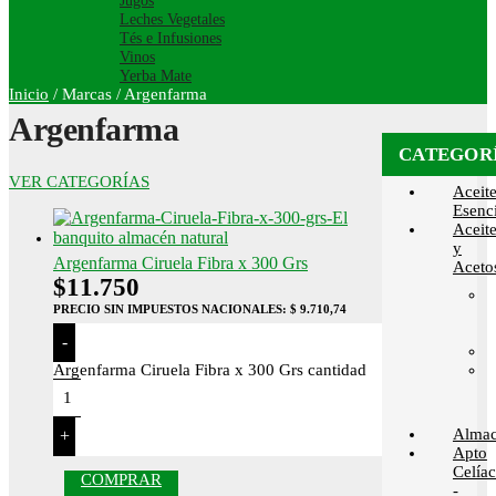
Jugos
Leches Vegetales
Tés e Infusiones
Vinos
Yerba Mate
Inicio
/
Marcas
/
Argenfarma
Argenfarma
CATEGOR
VER CATEGORÍAS
Aceit
Esenci
Aceit
y
Argenfarma Ciruela Fibra x 300 Grs
Aceto
$
11.750
PRECIO SIN IMPUESTOS NACIONALES:
$ 9.710,74
-
Argenfarma Ciruela Fibra x 300 Grs cantidad
Alma
+
Apto
Celía
COMPRAR
-