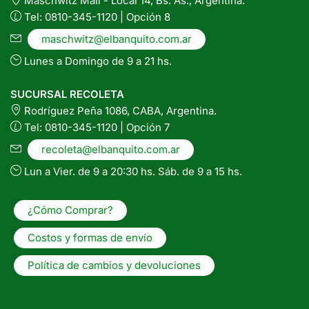
Maschwitz Mall - Local 14, Bs. As., Argentina.
Tel: 0810-345-1120 | Opción 8
maschwitz@elbanquito.com.ar
Lunes a Domingo de 9 a 21 hs.
SUCURSAL RECOLETA
Rodríguez Peña 1086, CABA, Argentina.
Tel: 0810-345-1120 | Opción 7
recoleta@elbanquito.com.ar
Lun a Vier. de 9 a 20:30 hs. Sáb. de 9 a 15 hs.
¿Cómo Comprar?
Costos y formas de envío
Política de cambios y devoluciones