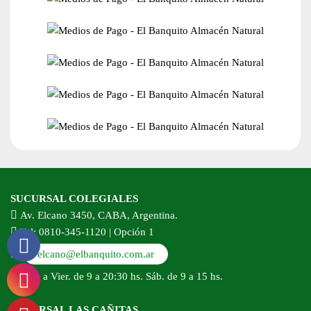
SUCURSAL COLEGIALES
Av. Elcano 3450, CABA, Argentina.
Tel: 0810-345-1120 | Opción 1
elcano@elbanquito.com.ar
Lun. a Vier. de 9 a 20:30 hs. Sáb. de 9 a 15 hs.
SUCURSAL LAS CAÑITAS