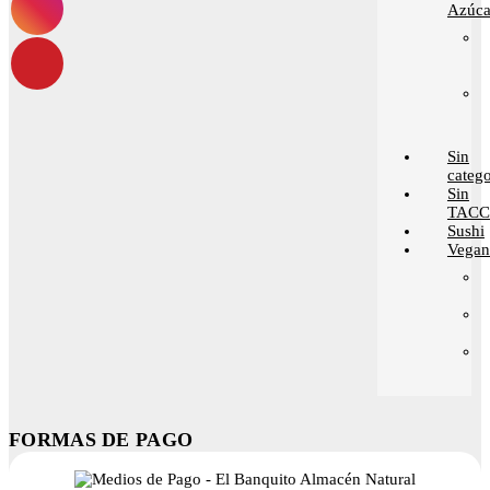
Azúca
Sin
catego
Sin
TACC
Sushi
Vega
FORMAS DE PAGO