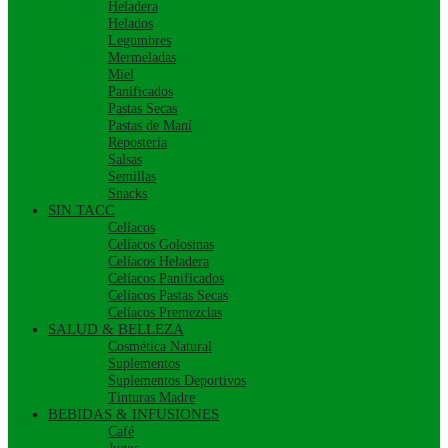
Heladera
Helados
Legumbres
Mermeladas
Miel
Panificados
Pastas Secas
Pastas de Maní
Repostería
Salsas
Semillas
Snacks
SIN TACC
Celíacos
Celíacos Golosinas
Celíacos Heladera
Celíacos Panificados
Celíacos Pastas Secas
Celíacos Premezclas
SALUD & BELLEZA
Cosmética Natural
Suplementos
Suplementos Deportivos
Tinturas Madre
BEBIDAS & INFUSIONES
Café