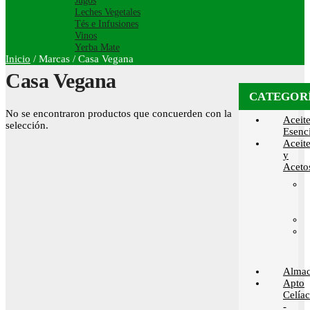
Jugos
Leches Vegetales
Tés e Infusiones
Vinos
Yerba Mate
Inicio
/
Marcas
/
Casa Vegana
Casa Vegana
CATEGOR
No se encontraron productos que concuerden con la
Aceit
selección.
Esenci
Aceit
y
Aceto
Alma
Apto
Celía
-