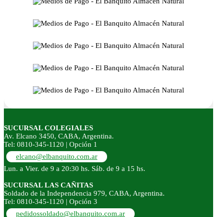
SUCURSAL COLEGIALES
Av. Elcano 3450, CABA, Argentina.
Tel: 0810-345-1120 | Opción 1
elcano@elbanquito.com.ar
Lun. a Vier. de 9 a 20:30 hs. Sáb. de 9 a 15 hs.
SUCURSAL LAS CAÑITAS
Soldado de la Independencia 979, CABA, Argentina.
Tel: 0810-345-1120 | Opción 3
pedidossoldado@elbanquito.com.ar