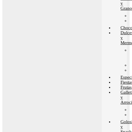
y
Grano
Choco
Dulce
y
Merme
Espec
Fiesta
Frutas
Gallet
y
Arroci
Golos
y
Snack