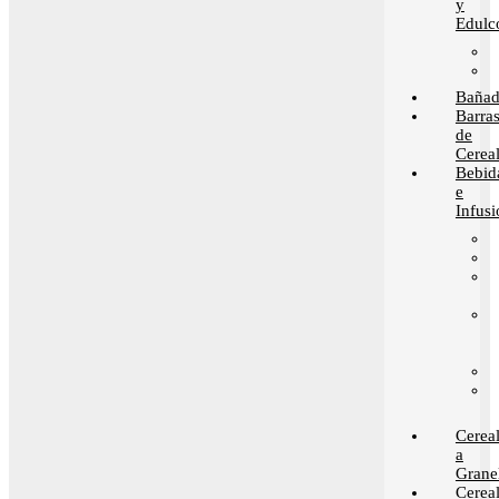
y
Edulc
Bañad
Barra
de
Cerea
Bebid
e
Infusi
Cerea
a
Grane
Cerea