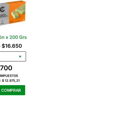
rón x 200 Grs
Rango
–
$
16.650
de
precios:
.700
desde
 IMPUESTOS
$8.400
:
$ 12.975,21
hasta
COMPRAR
$16.650
Este
producto
tiene
varias
variantes.