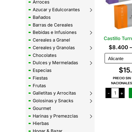
Arroces
Azucar y Edulcorantes
Bañados
Barras de Cereales
Bebidas e Infusiones
Castillo Tur
Cereales a Granel
$
8.400
Cereales y Granolas
Chocolates
Dulces y Mermeladas
$
15
Especias
Fiestas
PRECIO SIN
NACIONALES
Frutas
Castillo
-
+
Galletitas y Arrocitas
Turrón
x
Golosinas y Snacks
200
Grs
Gourmet
cantidad
Harinas y Premezclas
Hierbas
Hogar & Bazar