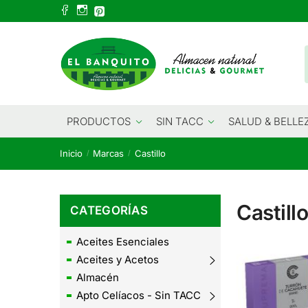
Skip
Skip
to
to
navigation
content
PRODUCTOS
SIN TACC
SALUD & BELLE
Inicio
Marcas
Castillo
/
/
Castill
CATEGORÍAS
Aceites Esenciales
Aceites y Acetos
Almacén
Apto Celíacos - Sin TACC