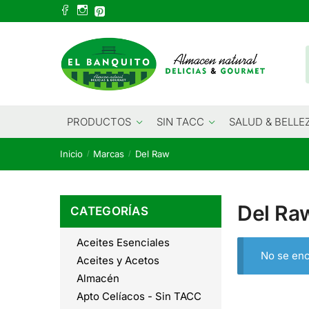
Skip
Skip
to
to
navigation
content
PRODUCTOS
SIN TACC
SALUD & BELLE
Inicio
Marcas
Del Raw
/
/
Del Ra
CATEGORÍAS
Aceites Esenciales
No se enc
Aceites y Acetos
Almacén
Apto Celíacos - Sin TACC