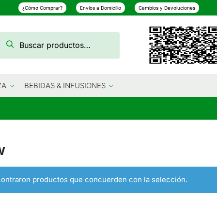
¿Cómo Comprar?
Envíos a Domicilio
Cambios y Devoluciones
Buscar
Buscar
por:
ZA
BEBIDAS & INFUSIONES
w
ontraron productos que concuerden con la selección.