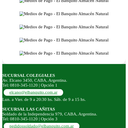
SUCURSAL COLEGIALES
Av. Elcano 3450, CABA, Argentina.
Tel: 0810-345-1120 | Opción 1
elcano@elbanquito.com.ar
Lun. a Vier. de 9 a 20:30 hs. Sáb. de 9 a 15 hs.
SUCURSAL LAS CAÑITAS
Soldado de la Independencia 979, CABA, Argentina.
Tel: 0810-345-1120 | Opción 3
pedidossoldado@elbanquito.com.ar