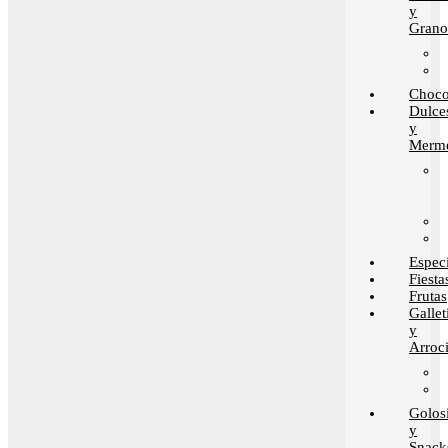
y
Grano
Choco
Dulce
y
Merme
Espec
Fiesta
Frutas
Gallet
y
Arroci
Golos
y
Snack