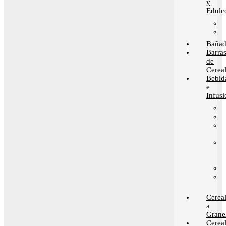
y
Edulc
Bañad
Barra
de
Cerea
Bebid
e
Infusi
Cerea
a
Grane
Cerea