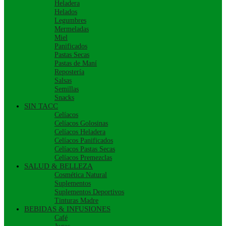
Heladera
Helados
Legumbres
Mermeladas
Miel
Panificados
Pastas Secas
Pastas de Maní
Repostería
Salsas
Semillas
Snacks
SIN TACC
Celíacos
Celíacos Golosinas
Celíacos Heladera
Celíacos Panificados
Celíacos Pastas Secas
Celíacos Premezclas
SALUD & BELLEZA
Cosmética Natural
Suplementos
Suplementos Deportivos
Tinturas Madre
BEBIDAS & INFUSIONES
Café