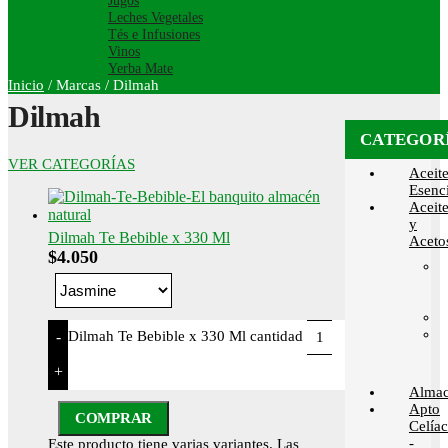
Jugos
Leches Vegetales
Tés e Infusiones
Vinos
Yerba Mate
Inicio
/
Marcas
/
Dilmah
Dilmah
CATEGOR
VER CATEGORÍAS
Aceit
Esenci
Aceit
y
Dilmah Te Bebible x 330 Ml
Aceto
$
4.050
Dilmah Te Bebible x 330 Ml cantidad
-
+
Alma
Apto
COMPRAR
Celía
-
Este producto tiene varias variantes. Las