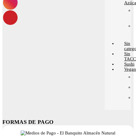
Azúca
Sin
catego
Sin
TACC
Sushi
Vega
FORMAS DE PAGO