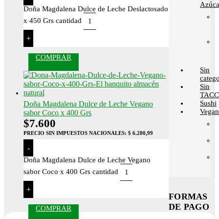
Azúca
Doña Magdalena Dulce de Leche Deslactosado
x 450 Grs cantidad
+
COMPRAR
Sin
catego
Sin
TACC
Sushi
Doña Magdalena Dulce de Leche Vegano
Vega
sabor Coco x 400 Grs
$
7.600
PRECIO SIN IMPUESTOS NACIONALES:
$ 6.280,99
-
Doña Magdalena Dulce de Leche Vegano
sabor Coco x 400 Grs cantidad
+
FORMAS
DE PAGO
COMPRAR