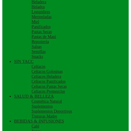
Heladera
Helados
Legumbres
Mermeladas
Miel
Panificados
Pastas Secas
Pastas de Maní
Repostería
Salsas
Semillas
Snacks
SIN TACC
Celíacos
Celíacos Golosinas
Celíacos Heladera
Celíacos Panificados
Celíacos Pastas Secas
Celíacos Premezclas
SALUD & BELLEZA
Cosmética Natural
Suplementos
Suplementos Deportivos
Tinturas Madre
BEBIDAS & INFUSIONES
Café