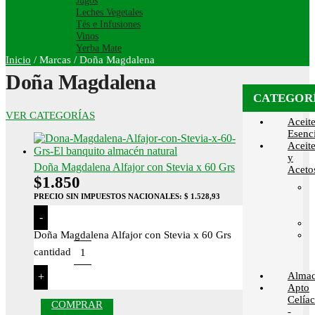
Jugos
Leches Vegetales
Tés e Infusiones
Vinos
Yerba Mate
Inicio
/
Marcas
/
Doña Magdalena
Doña Magdalena
CATEGOR
VER CATEGORÍAS
Aceit
Esenci
Aceit
y
Doña Magdalena Alfajor con Stevia x 60 Grs
Aceto
$
1.850
PRECIO SIN IMPUESTOS NACIONALES:
$ 1.528,93
-
Doña Magdalena Alfajor con Stevia x 60 Grs
cantidad
Alma
+
Apto
Celía
COMPRAR
-