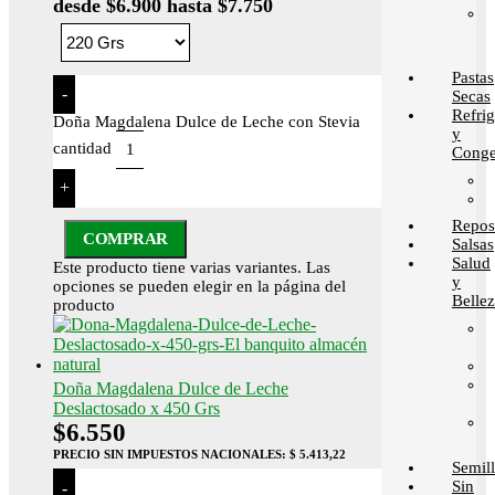
desde $6.900 hasta $7.750
Pastas
-
Secas
Refri
Doña Magdalena Dulce de Leche con Stevia
y
cantidad
Conge
+
Repos
COMPRAR
Salsas
Salud
Este producto tiene varias variantes. Las
y
opciones se pueden elegir en la página del
Belle
producto
Doña Magdalena Dulce de Leche
Deslactosado x 450 Grs
$
6.550
PRECIO SIN IMPUESTOS NACIONALES:
$ 5.413,22
Semill
Sin
-