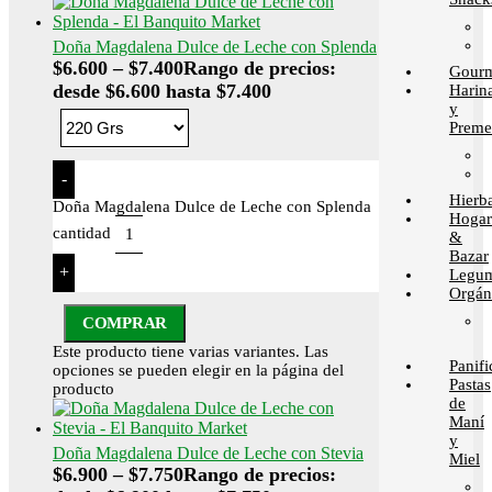
Doña Magdalena Dulce de Leche con Splenda
$
6.600
–
$
7.400
Rango de precios:
Gour
desde $6.600 hasta $7.400
Harin
y
Preme
-
Hierb
Doña Magdalena Dulce de Leche con Splenda
Hogar
cantidad
&
Bazar
+
Legum
Orgán
COMPRAR
Este producto tiene varias variantes. Las
Panif
opciones se pueden elegir en la página del
Pastas
producto
de
Maní
y
Doña Magdalena Dulce de Leche con Stevia
Miel
$
6.900
–
$
7.750
Rango de precios: