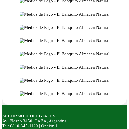
SUCURSAL COLEGIALES
Av. Elcano 3450, CABA, Argentina.
Tel: 0810-345-1120 | Opción 1