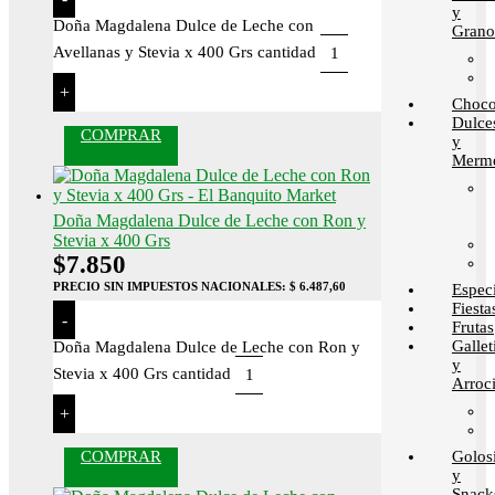
y
Doña Magdalena Dulce de Leche con
Grano
Avellanas y Stevia x 400 Grs cantidad
+
Choco
Dulce
COMPRAR
y
Merme
Doña Magdalena Dulce de Leche con Ron y
Stevia x 400 Grs
$
7.850
PRECIO SIN IMPUESTOS NACIONALES:
$ 6.487,60
Espec
Fiesta
-
Frutas
Gallet
Doña Magdalena Dulce de Leche con Ron y
y
Stevia x 400 Grs cantidad
Arroci
+
Golos
COMPRAR
y
Snack