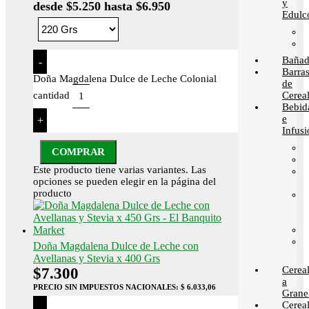
y
desde $5.250 hasta $6.950
Edulc
Bañad
-
Barra
Doña Magdalena Dulce de Leche Colonial
de
Cerea
cantidad
Bebid
e
+
Infusi
COMPRAR
Este producto tiene varias variantes. Las
opciones se pueden elegir en la página del
producto
Doña Magdalena Dulce de Leche con
Avellanas y Stevia x 400 Grs
Cerea
$
7.300
a
PRECIO SIN IMPUESTOS NACIONALES:
$ 6.033,06
Grane
Cerea
-