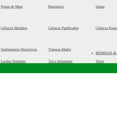
Pastas de Maní
Repostería
Salsas
Celíacos Heladera
Celíacos Panificados
Celíacos Pasta
Suplementos Deportivos
Tinturas Madre
BEBIDAS &
Leches Vegetales
Tés e Infusiones
Vinos