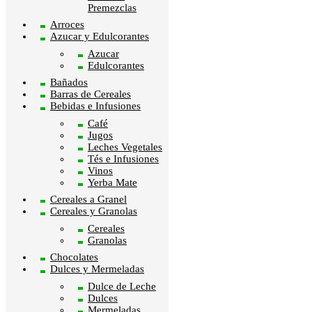
Premezclas
Arroces
Azucar y Edulcorantes
Azucar
Edulcorantes
Bañados
Barras de Cereales
Bebidas e Infusiones
Café
Jugos
Leches Vegetales
Tés e Infusiones
Vinos
Yerba Mate
Cereales a Granel
Cereales y Granolas
Cereales
Granolas
Chocolates
Dulces y Mermeladas
Dulce de Leche
Dulces
Mermeladas