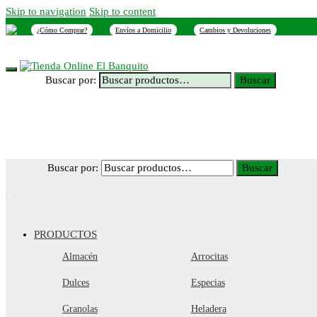
Skip to navigation
Skip to content
¿Cómo Comprar?
Envíos a Domicilio
Cambios y Devoluciones
INICIO
NOSOTROS
SUCURSALES
CONTACTO
Buscar por:
Buscar
Buscar por:
Buscar
PRODUCTOS
Almacén
Arrocitas
Dulces
Especias
Granolas
Heladera