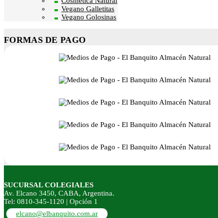
Cosmética Natural
Vegano Galletitas
Vegano Golosinas
FORMAS DE PAGO
SUCURSAL COLEGIALES
Av. Elcano 3450, CABA, Argentina.
Tel: 0810-345-1120 | Opción 1
elcano@elbanquito.com.ar