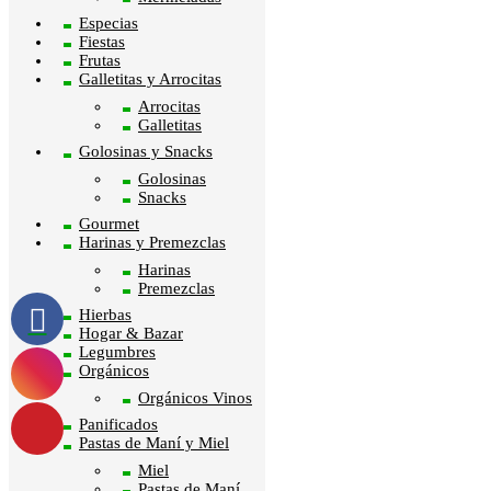
Especias
Fiestas
Frutas
Galletitas y Arrocitas
Arrocitas
Galletitas
Golosinas y Snacks
Golosinas
Snacks
Gourmet
Harinas y Premezclas
Harinas
Premezclas
Hierbas
Hogar & Bazar
Legumbres
Orgánicos
Orgánicos Vinos
Panificados
Pastas de Maní y Miel
Miel
Pastas de Maní