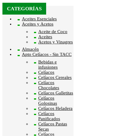
CATEGORÍAS
Aceites Esenciales
Aceites y Acetos
Aceite de Coco
Aceites
Acetos y Vinagres
Almacén
Apto Celíacos - Sin TACC
Bebidas e
infusiones
Celíacos
Celíacos Cereales
Celíacos
Chocolates
Celíacos Galletitas
Celíacos
Golosinas
Celíacos Heladera
Celíacos
Panificados
Celíacos Pastas
Secas
Celíacos