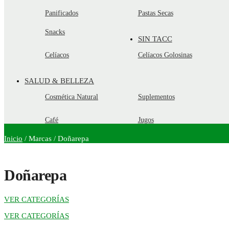
Panificados
Pastas Secas
Snacks
SIN TACC
Celíacos
Celíacos Golosinas
SALUD & BELLEZA
Cosmética Natural
Suplementos
Café
Jugos
Inicio
/
Marcas
/
Doñarepa
Doñarepa
VER CATEGORÍAS
VER CATEGORÍAS