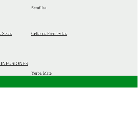
Semillas
s Secas
Celíacos Premezclas
 INFUSIONES
Yerba Mate