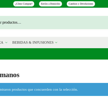
¿Cómo Comprar?
Envíos a Domicilio
Cambios y Devoluciones
ZA
BEBIDAS & INFUSIONES
rmanos
ntraron productos que concuerden con la selección.