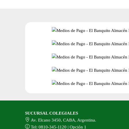
SUCURSAL COLEGIALES
Av. Elcano 3450, CABA, Argentina.
Tel: 0810-345-1120 | Opción 1