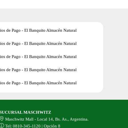
SUCURSAL MASCHWITZ
Maschwitz Mall - Local 14, Bs. As., Argentina.
Tel: 0810-345-1120 | Opción 8