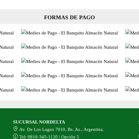
FORMAS DE PAGO
SUCURSAL NORDELTA
Av. De Los Lagos 7010, Bs. As., Argentina.
Tel: 0810-345-1120 | Opción 5