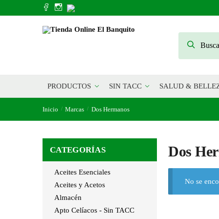
Skip
Skip
to
to
navigation
content
Buscar
Buscar
por:
PRODUCTOS
SIN TACC
SALUD & BELLE
Inicio
Marcas
Dos Hermanos
/
/
Dos He
CATEGORÍAS
Aceites Esenciales
No se enco
Aceites y Acetos
Almacén
Apto Celíacos - Sin TACC