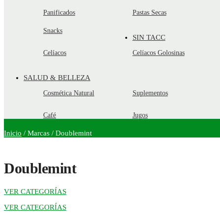
Panificados
Pastas Secas
Snacks
SIN TACC
Celíacos
Celíacos Golosinas
SALUD & BELLEZA
Cosmética Natural
Suplementos
Café
Jugos
Inicio
/
Marcas
/
Doublemint
Doublemint
VER CATEGORÍAS
VER CATEGORÍAS