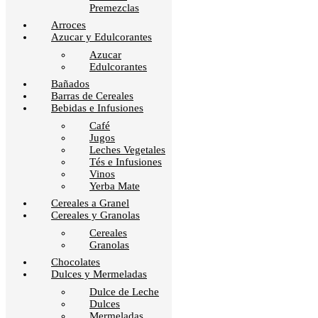
Premezclas
Arroces
Azucar y Edulcorantes
Azucar
Edulcorantes
Bañados
Barras de Cereales
Bebidas e Infusiones
Café
Jugos
Leches Vegetales
Tés e Infusiones
Vinos
Yerba Mate
Cereales a Granel
Cereales y Granolas
Cereales
Granolas
Chocolates
Dulces y Mermeladas
Dulce de Leche
Dulces
Mermeladas