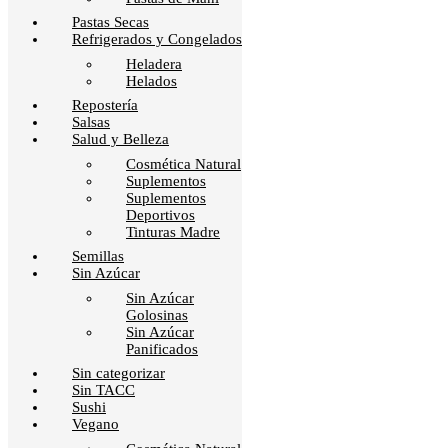
Pastas Secas
Refrigerados y Congelados
Heladera
Helados
Repostería
Salsas
Salud y Belleza
Cosmética Natural
Suplementos
Suplementos
Deportivos
Tinturas Madre
Semillas
Sin Azúcar
Sin Azúcar
Golosinas
Sin Azúcar
Panificados
Sin categorizar
Sin TACC
Sushi
Vegano