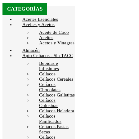
CATEGORÍAS
Aceites Esenciales
Aceites y Acetos
Aceite de Coco
Aceites
Acetos y Vinagres
Almacén
Apto Celíacos - Sin TACC
Bebidas e
infusiones
Celíacos
Celíacos Cereales
Celíacos
Chocolates
Celíacos Galletitas
Celíacos
Golosinas
Celíacos Heladera
Celíacos
Panificados
Celíacos Pastas
Secas
Celíacos