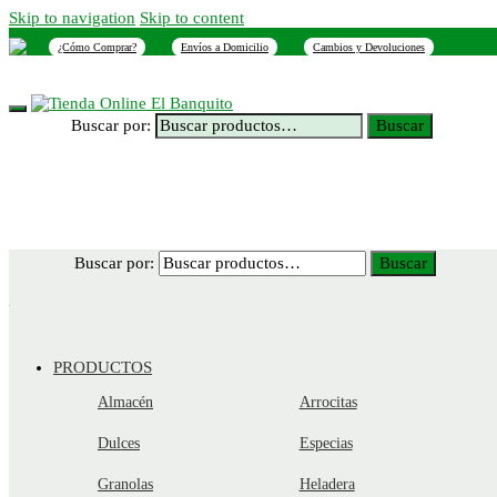
Skip to navigation
Skip to content
¿Cómo Comprar?
Envíos a Domicilio
Cambios y Devoluciones
INICIO
NOSOTROS
SUCURSALES
CONTACTO
Buscar por:
Buscar
Buscar por:
Buscar
PRODUCTOS
Almacén
Arrocitas
Dulces
Especias
Granolas
Heladera