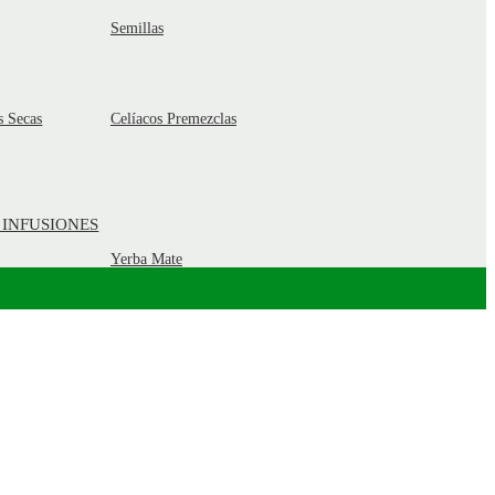
Semillas
s Secas
Celíacos Premezclas
 INFUSIONES
Yerba Mate