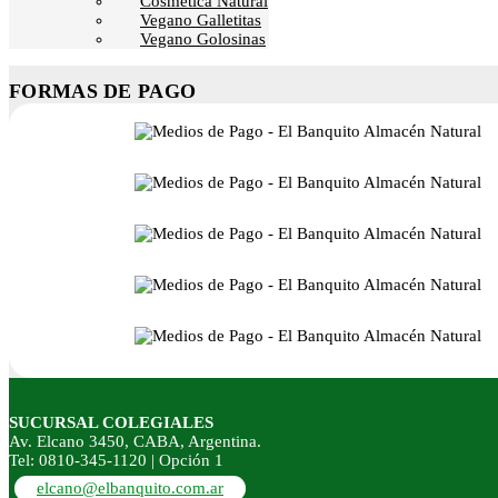
Cosmética Natural
Vegano Galletitas
Vegano Golosinas
FORMAS DE PAGO
SUCURSAL COLEGIALES
Av. Elcano 3450, CABA, Argentina.
Tel: 0810-345-1120 | Opción 1
elcano@elbanquito.com.ar