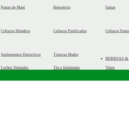
Pastas de Maní
Repostería
Salsas
Celíacos Heladera
Celíacos Panificados
Celíacos Pasta
Suplementos Deportivos
Tinturas Madre
BEBIDAS &
Leches Vegetales
Tés e Infusiones
Vinos