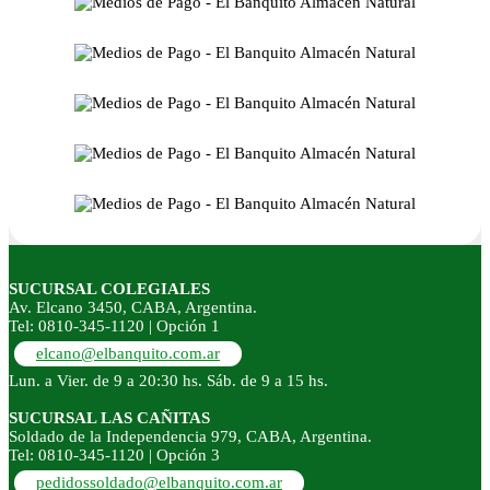
SUCURSAL COLEGIALES
Av. Elcano 3450, CABA, Argentina.
Tel: 0810-345-1120 | Opción 1
elcano@elbanquito.com.ar
Lun. a Vier. de 9 a 20:30 hs. Sáb. de 9 a 15 hs.
SUCURSAL LAS CAÑITAS
Soldado de la Independencia 979, CABA, Argentina.
Tel: 0810-345-1120 | Opción 3
pedidossoldado@elbanquito.com.ar