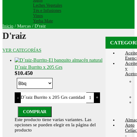
Jugos
Leches Vegetales
Tés e Infusiones
Vinos
Yerba Mate
Inicio
/
Marcas
/
D'raiz
D'raiz
CATEGOR
VER CATEGORÍAS
Aceit
Esenci
Aceit
D´raiz Burrito x 205 Grs
y
$
10.450
Aceto
D´raiz Burrito x 205 Grs cantidad
-
+
COMPRAR
Este producto tiene varias variantes. Las
Alma
opciones se pueden elegir en la página del
Apto
producto
Celía
-