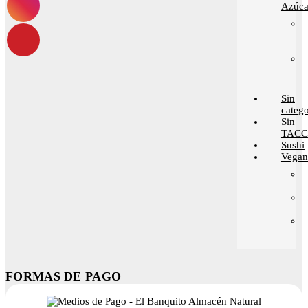
Azúca
Sin
catego
Sin
TACC
Sushi
Vega
FORMAS DE PAGO