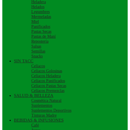
Heladera
Helados
Legumbres
Mermeladas
Miel
Panificados
Pastas Secas
Pastas de Maní
Repostería
Salsas
Semillas
Snacks
SIN TACC
Celíacos
Celíacos Golosinas
Celíacos Heladera
Celíacos Panificados
Celíacos Pastas Secas
Celíacos Premezclas
SALUD & BELLEZA
Cosmética Natural
Suplementos
Suplementos Deportivos
Tinturas Madre
BEBIDAS & INFUSIONES
Café