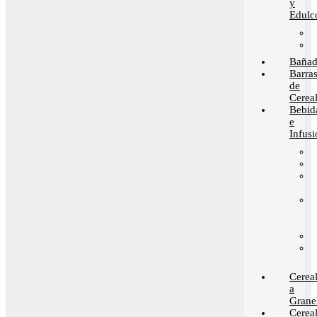
y
Edulc
Bañad
Barra
de
Cerea
Bebid
e
Infusi
Cerea
a
Grane
Cerea