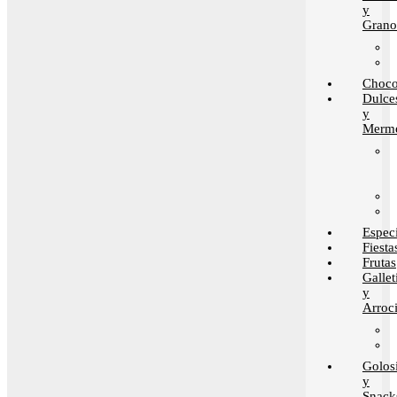
y
Grano
Choco
Dulce
y
Merme
Espec
Fiesta
Frutas
Gallet
y
Arroci
Golos
y
Snack