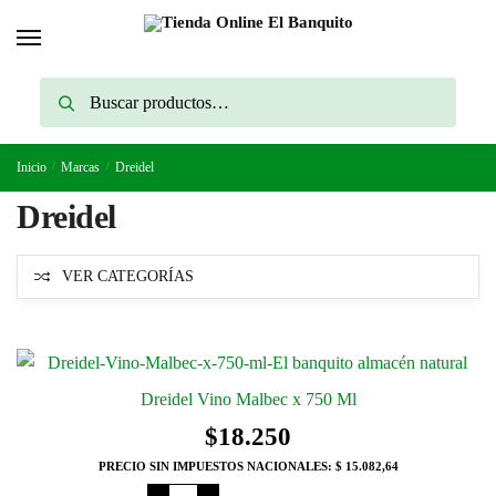
Skip
Skip
to
to
navigation
content
Buscar
Buscar
por:
Inicio
/
Marcas
/
Dreidel
Dreidel
VER CATEGORÍAS
Dreidel Vino Malbec x 750 Ml
$
18.250
PRECIO SIN IMPUESTOS NACIONALES:
$ 15.082,64
Dreidel