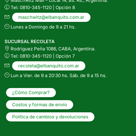
Maschwitz Mall - Local 14, Bs. As., Argentina.
Tel: 0810-345-1120 | Opción 8
maschwitz@elbanquito.com.ar
Lunes a Domingo de 9 a 21 hs.
SUCURSAL RECOLETA
Rodríguez Peña 1086, CABA, Argentina.
Tel: 0810-345-1120 | Opción 7
recoleta@elbanquito.com.ar
Lun a Vier. de 9 a 20:30 hs. Sáb. de 9 a 15 hs.
¿Cómo Comprar?
Costos y formas de envío
Política de cambios y devoluciones