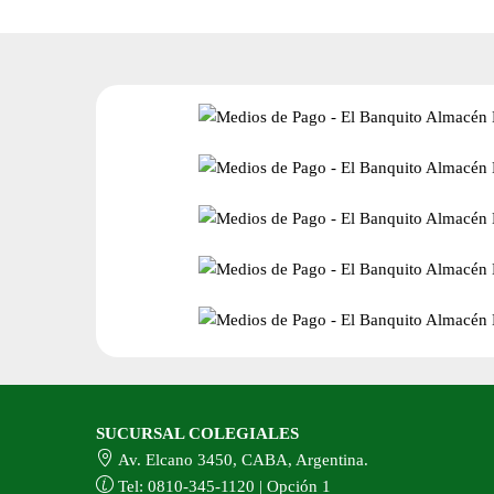
SUCURSAL COLEGIALES
Av. Elcano 3450, CABA, Argentina.
Tel: 0810-345-1120 | Opción 1