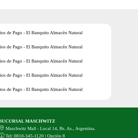
SUCURSAL MASCHWITZ
Maschwitz Mall - Local 14, Bs. As., Argentina.
Tel: 0810-345-1120 | Opción 8