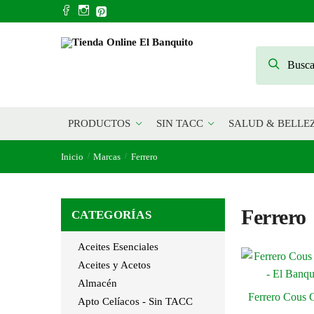
Skip
Skip
to
to
navigation
content
Buscar
Buscar
por:
PRODUCTOS
SIN TACC
SALUD & BELLE
Inicio
Marcas
Ferrero
/
/
Ferrero
CATEGORÍAS
Aceites Esenciales
Aceites y Acetos
Almacén
Ferrero Cous 
Apto Celíacos - Sin TACC