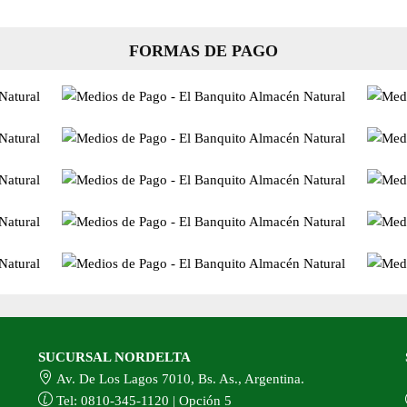
FORMAS DE PAGO
SUCURSAL NORDELTA
Av. De Los Lagos 7010, Bs. As., Argentina.
Tel: 0810-345-1120 | Opción 5