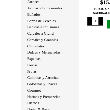
$
15
Arroces
Azucar y Edulcorantes
PRECIO SIN
NACIONALE
Bañados
Ferrero
Barras de Cereales
-
+
Cous
Cous
Bebidas e Infusiones
x
500
Cereales a Granel
Grs
Cereales y Granolas
cantidad
Chocolates
Dulces y Mermeladas
Especias
Fiestas
Frutas
Galletitas y Arrocitas
Golosinas y Snacks
Gourmet
Harinas y Premezclas
Hierbas
Hogar & Bazar