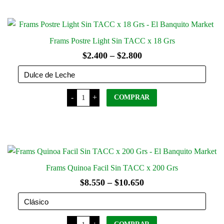
hasta
producto
x
página
30
tiene
$4.700
Grs
del
varias
cantidad
producto
variantes.
Frams Postre Light Sin TACC x 18 Grs
Las
Rango
$
2.400
–
$
2.800
opciones
de
se
precios:
pueden
Frams
elegir
-
+
desde
COMPRAR
Postre
Light
en
$2.400
Sin
Este
la
TACC
hasta
producto
x
página
18
tiene
$2.800
Grs
del
varias
cantidad
producto
variantes.
Frams Quinoa Facil Sin TACC x 200 Grs
Las
Rango
$
8.550
–
$
10.650
opciones
de
se
precios:
pueden
Frams
elegir