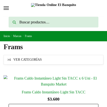
Skip
Skip
to
to
navigation
content
Buscar
Buscar
por:
Inicio
/
Marcas
/
Frams
Frams
VER CATEGORÍAS
Frams Caldo Instantáneo Light Sin TACC
$
3.600