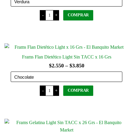
Frams
-
+
COMPRAR
Caldo
Instantáneo
Light
Este
Sin
producto
TACC
cantidad
tiene
varias
variantes.
Frams Flan Dietético Light Sin TACC x 16 Grs
Las
Rango
$
2.550
–
$
3.850
opciones
de
se
precios:
pueden
Frams
elegir
-
+
desde
COMPRAR
Flan
Dietético
en
$2.550
Light
Este
la
Sin
hasta
producto
TACC
página
x
tiene
$3.850
16
del
varias
Grs
producto
cantidad
variantes.