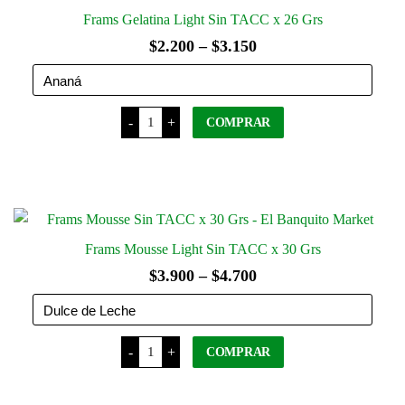
Las
Frams Gelatina Light Sin TACC x 26 Grs
opciones
Rango
$
2.200
–
$
3.150
se
de
pueden
precios:
elegir
Frams
en
-
+
desde
COMPRAR
Gelatina
Light
la
$2.200
Sin
Este
página
TACC
hasta
producto
x
del
26
tiene
$3.150
producto
Grs
varias
cantidad
variantes.
Frams Mousse Light Sin TACC x 30 Grs
Las
Rango
$
3.900
–
$
4.700
opciones
de
se
precios:
pueden
Frams
elegir
-
+
desde
COMPRAR
Mousse
Light
en
$3.900
Sin
Este
la
TACC