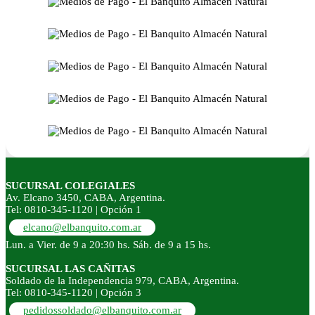
SUCURSAL COLEGIALES
Av. Elcano 3450, CABA, Argentina.
Tel: 0810-345-1120 | Opción 1
elcano@elbanquito.com.ar
Lun. a Vier. de 9 a 20:30 hs. Sáb. de 9 a 15 hs.
SUCURSAL LAS CAÑITAS
Soldado de la Independencia 979, CABA, Argentina.
Tel: 0810-345-1120 | Opción 3
pedidossoldado@elbanquito.com.ar