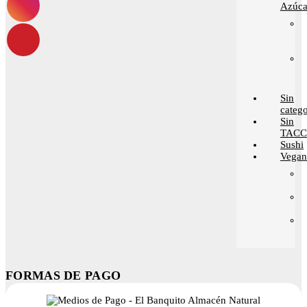
Azúca
Sin
catego
Sin
TACC
Sushi
Vega
FORMAS DE PAGO