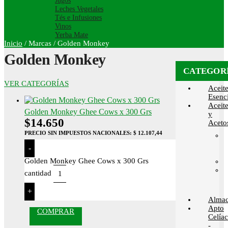
Jugos
Leches Vegetales
Tés e Infusiones
Vinos
Yerba Mate
Inicio
/
Marcas
/
Golden Monkey
Golden Monkey
CATEGOR
VER CATEGORÍAS
Aceit
Esenci
Aceit
Golden Monkey Ghee Cows x 300 Grs
y
$
14.650
Aceto
PRECIO SIN IMPUESTOS NACIONALES:
$ 12.107,44
-
Golden Monkey Ghee Cows x 300 Grs
cantidad
+
Alma
Apto
COMPRAR
Celía
-