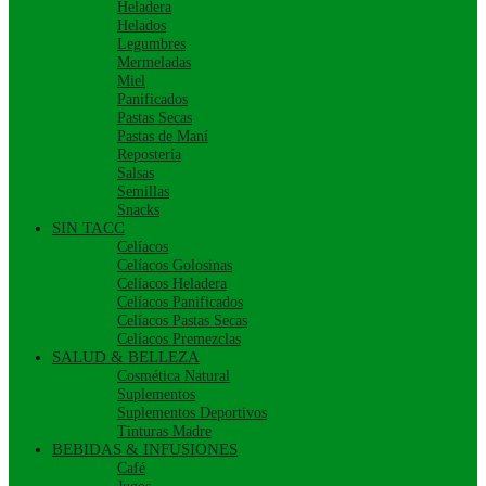
Heladera
Helados
Legumbres
Mermeladas
Miel
Panificados
Pastas Secas
Pastas de Maní
Repostería
Salsas
Semillas
Snacks
SIN TACC
Celíacos
Celíacos Golosinas
Celíacos Heladera
Celíacos Panificados
Celíacos Pastas Secas
Celíacos Premezclas
SALUD & BELLEZA
Cosmética Natural
Suplementos
Suplementos Deportivos
Tinturas Madre
BEBIDAS & INFUSIONES
Café