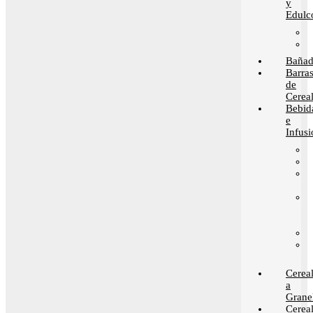
y
Edulc
Bañad
Barra
de
Cerea
Bebid
e
Infusi
Cerea
a
Grane
Cerea