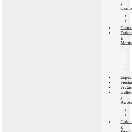
y
Grano
Choco
Dulce
y
Merme
Espec
Fiesta
Frutas
Gallet
y
Arroci
Golos
y
Snack