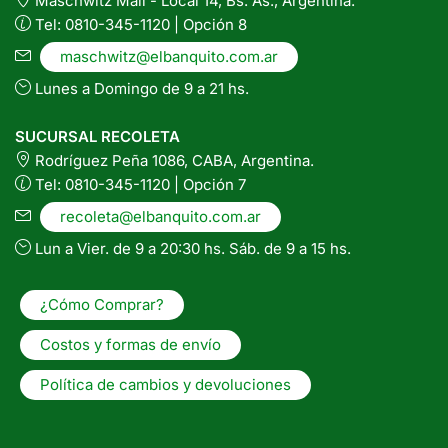
Maschwitz Mall - Local 14, Bs. As., Argentina.
Tel: 0810-345-1120 | Opción 8
maschwitz@elbanquito.com.ar
Lunes a Domingo de 9 a 21 hs.
SUCURSAL RECOLETA
Rodríguez Peña 1086, CABA, Argentina.
Tel: 0810-345-1120 | Opción 7
recoleta@elbanquito.com.ar
Lun a Vier. de 9 a 20:30 hs. Sáb. de 9 a 15 hs.
¿Cómo Comprar?
Costos y formas de envío
Política de cambios y devoluciones