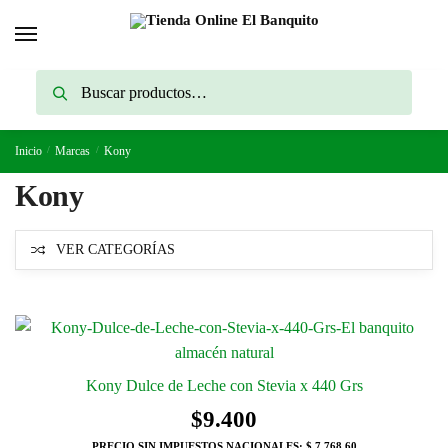
Skip
Skip
to
to
navigation
content
Buscar
Buscar
por:
Inicio
/
Marcas
/
Kony
Kony
VER CATEGORÍAS
Kony Dulce de Leche con Stevia x 440 Grs
$
9.400
PRECIO SIN IMPUESTOS NACIONALES:
$ 7.768,60