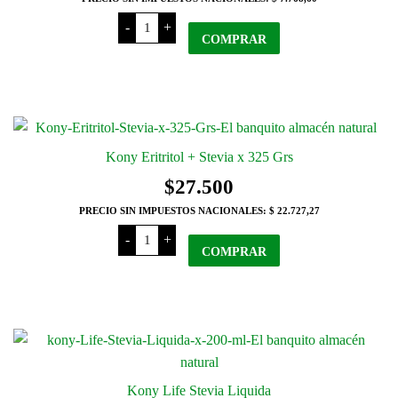
Kony
-
+
Dulce
COMPRAR
de
Leche
con
Stevia
x
440
Grs
cantidad
Kony Eritritol + Stevia x 325 Grs
$
27.500
PRECIO SIN IMPUESTOS NACIONALES:
$ 22.727,27
Kony
-
+
Eritritol
COMPRAR
+
Stevia
x
325
Grs
cantidad
Kony Life Stevia Liquida