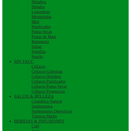
Heladera
Helados
Legumbres
Mermeladas
Miel
Panificados
Pastas Secas
Pastas de Maní
Repostería
Salsas
Semillas
Snacks
SIN TACC
Celíacos
Celíacos Golosinas
Celíacos Heladera
Celíacos Panificados
Celíacos Pastas Secas
Celíacos Premezclas
SALUD & BELLEZA
Cosmética Natural
Suplementos
Suplementos Deportivos
Tinturas Madre
BEBIDAS & INFUSIONES
Café