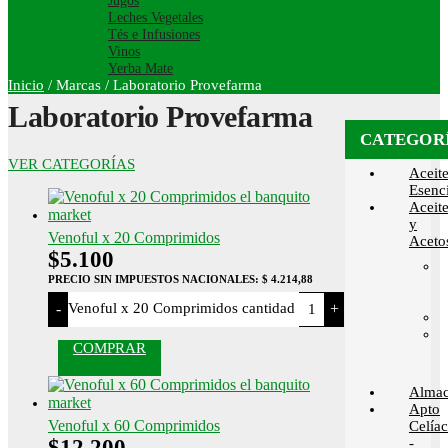
Jugos
Leches Vegetales
Tés e Infusiones
Vinos
Yerba Mate
Inicio
/
Marcas
/
Laboratorio Provefarma
Laboratorio Provefarma
CATEGOR
VER CATEGORÍAS
Aceit
Esenci
Aceit
y
Venoful x 20 Comprimidos
Aceto
$
5.100
PRECIO SIN IMPUESTOS NACIONALES:
$ 4.214,88
Venoful x 20 Comprimidos cantidad
-
+
COMPRAR
Alma
Apto
Venoful x 60 Comprimidos
Celía
$
12.200
-