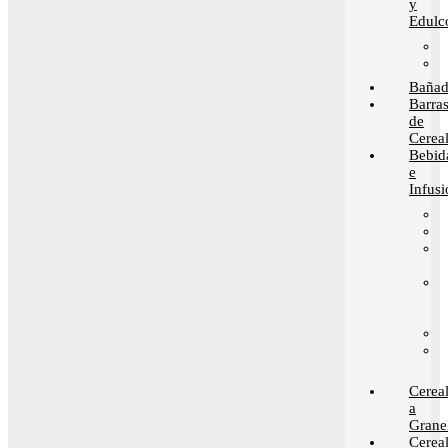
y
Edulc
Bañad
Barra
de
Cerea
Bebid
e
Infusi
Cerea
a
Grane
Cerea