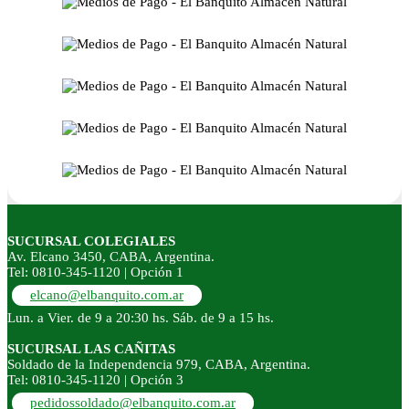
SUCURSAL COLEGIALES
Av. Elcano 3450, CABA, Argentina.
Tel: 0810-345-1120 | Opción 1
elcano@elbanquito.com.ar
Lun. a Vier. de 9 a 20:30 hs. Sáb. de 9 a 15 hs.
SUCURSAL LAS CAÑITAS
Soldado de la Independencia 979, CABA, Argentina.
Tel: 0810-345-1120 | Opción 3
pedidossoldado@elbanquito.com.ar