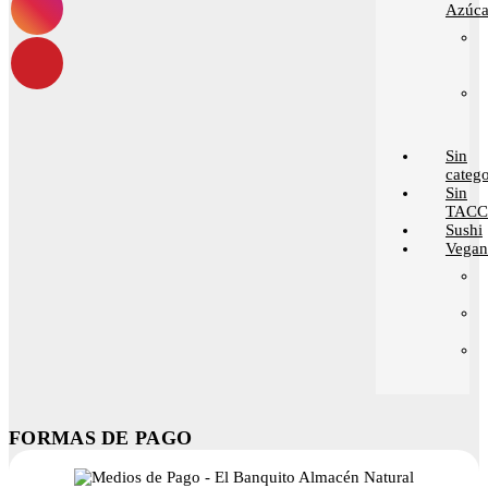
Azúca
Sin
catego
Sin
TACC
Sushi
Vega
FORMAS DE PAGO