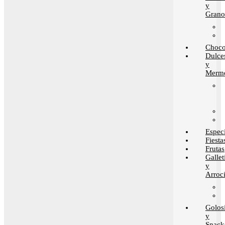
y
Grano
Choco
Dulce
y
Merme
Espec
Fiesta
Frutas
Gallet
y
Arroci
Golos
y
Snack