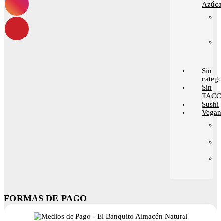
Azúca
Sin
catego
Sin
TACC
Sushi
Vega
FORMAS DE PAGO