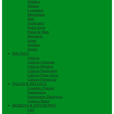
Heladera
Helados
Legumbres
Mermeladas
Miel
Panificados
Pastas Secas
Pastas de Maní
Repostería
Salsas
Semillas
Snacks
SIN TACC
Celíacos
Celíacos Golosinas
Celíacos Heladera
Celíacos Panificados
Celíacos Pastas Secas
Celíacos Premezclas
SALUD & BELLEZA
Cosmética Natural
Suplementos
Suplementos Deportivos
Tinturas Madre
BEBIDAS & INFUSIONES
Café