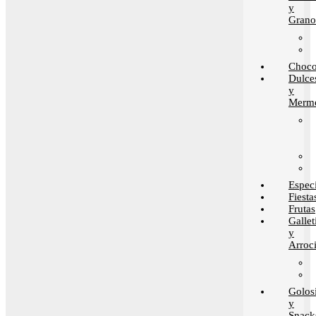
y
Grano
Choco
Dulce
y
Merme
Espec
Fiesta
Frutas
Gallet
y
Arroci
Golos
y
Snack