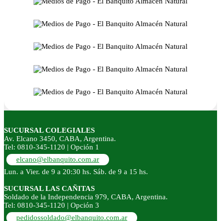
SUCURSAL COLEGIALES
Av. Elcano 3450, CABA, Argentina.
Tel: 0810-345-1120 | Opción 1
elcano@elbanquito.com.ar
Lun. a Vier. de 9 a 20:30 hs. Sáb. de 9 a 15 hs.
SUCURSAL LAS CAÑITAS
Soldado de la Independencia 979, CABA, Argentina.
Tel: 0810-345-1120 | Opción 3
pedidossoldado@elbanquito.com.ar