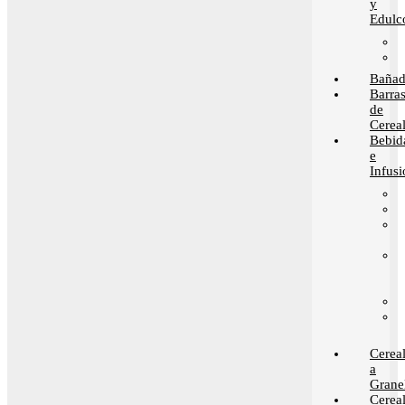
y
Edulc
Bañad
Barra
de
Cerea
Bebid
e
Infusi
Cerea
a
Grane
Cerea