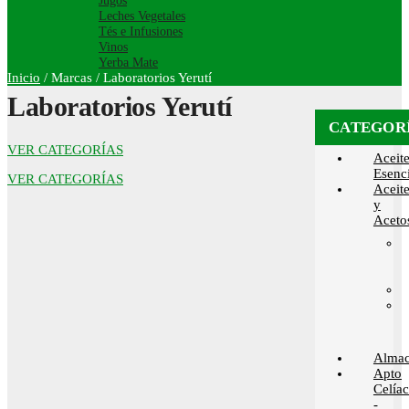
Jugos
Leches Vegetales
Tés e Infusiones
Vinos
Yerba Mate
Inicio
/
Marcas
/
Laboratorios Yerutí
Laboratorios Yerutí
CATEGOR
VER CATEGORÍAS
Aceit
Esenci
VER CATEGORÍAS
Aceit
y
Aceto
Alma
Apto
Celía
-