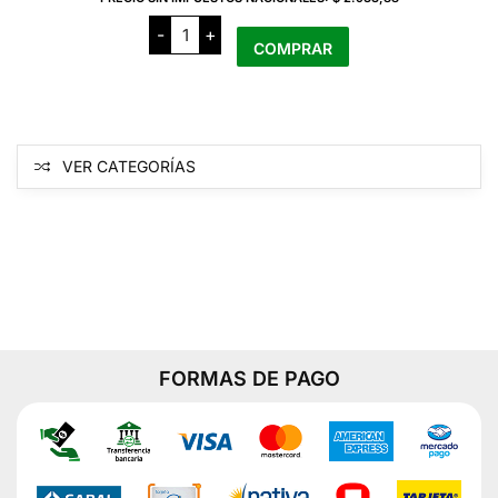
Michelob
-
+
Cerveza
COMPRAR
sin
TAC
lata
x
473
cm
cantidad
VER CATEGORÍAS
FORMAS DE PAGO