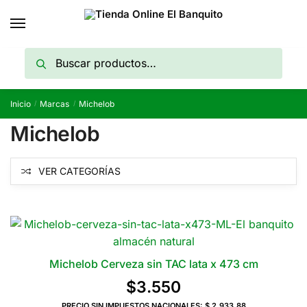
Skip
Skip
to
to
navigation
content
Buscar
Buscar
por:
Inicio
Marcas
Michelob
/
/
Michelob
VER CATEGORÍAS
Michelob Cerveza sin TAC lata x 473 cm
$
3.550
PRECIO SIN IMPUESTOS NACIONALES:
$ 2.933,88