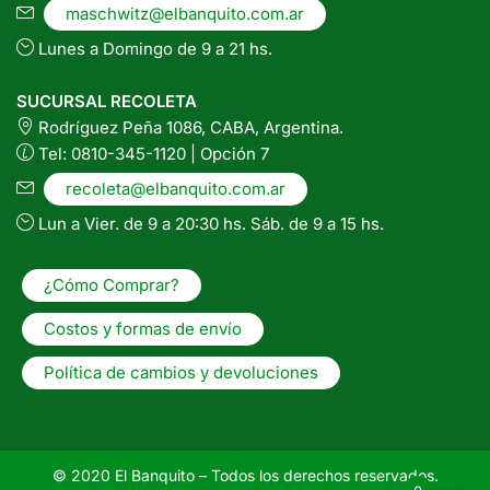
maschwitz@elbanquito.com.ar
Lunes a Domingo de 9 a 21 hs.
SUCURSAL RECOLETA
Rodríguez Peña 1086, CABA, Argentina.
Tel: 0810-345-1120 | Opción 7
recoleta@elbanquito.com.ar
Lun a Vier. de 9 a 20:30 hs. Sáb. de 9 a 15 hs.
¿Cómo Comprar?
Costos y formas de envío
Política de cambios y devoluciones
© 2020 El Banquito – Todos los derechos reservados.