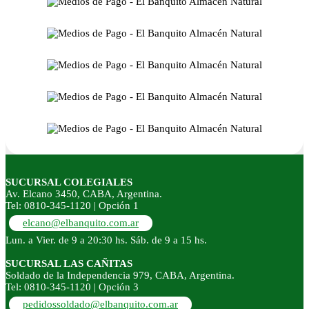
SUCURSAL COLEGIALES
Av. Elcano 3450, CABA, Argentina.
Tel: 0810-345-1120 | Opción 1
elcano@elbanquito.com.ar
Lun. a Vier. de 9 a 20:30 hs. Sáb. de 9 a 15 hs.
SUCURSAL LAS CAÑITAS
Soldado de la Independencia 979, CABA, Argentina.
Tel: 0810-345-1120 | Opción 3
pedidossoldado@elbanquito.com.ar