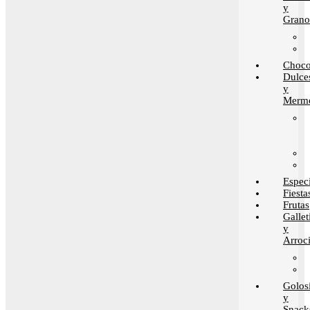
y
Grano
Choco
Dulce
y
Merme
Espec
Fiesta
Frutas
Gallet
y
Arroci
Golos
y
Snack