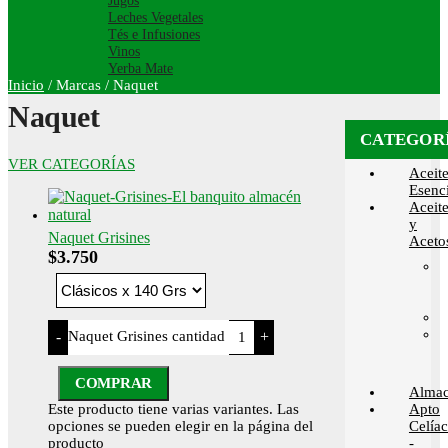
Jugos
Leches Vegetales
Tés e Infusiones
Vinos
Yerba Mate
Inicio
/
Marcas
/
Naquet
Naquet
CATEGOR
VER CATEGORÍAS
Aceit
Esenci
Aceit
y
Naquet Grisines
Aceto
$
3.750
Naquet Grisines cantidad
-
+
COMPRAR
Alma
Este producto tiene varias variantes. Las
Apto
opciones se pueden elegir en la página del
Celía
producto
-