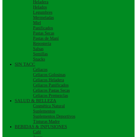
Heladera
Helados
Legumbres
Mermeladas
Miel
Panificados
Pastas Secas
Pastas de Maní
Repostería
Salsas
Semillas
Snacks
SIN TACC
Celíacos
Celíacos Golosinas
Celíacos Heladera
Celíacos Panificados
Celíacos Pastas Secas
Celíacos Premezclas
SALUD & BELLEZA
Cosmética Natural
Suplementos
Suplementos Deportivos
Tinturas Madre
BEBIDAS & INFUSIONES
Café