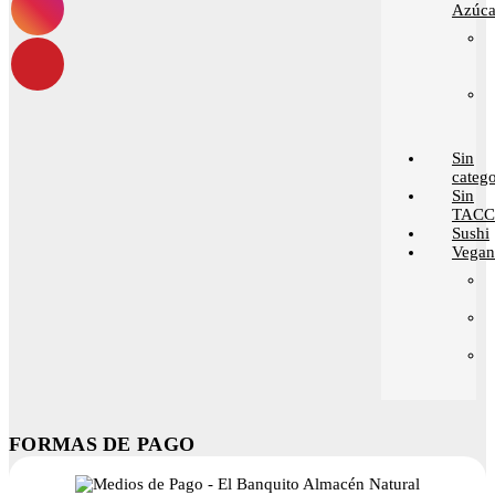
Azúca
Sin
catego
Sin
TACC
Sushi
Vega
FORMAS DE PAGO