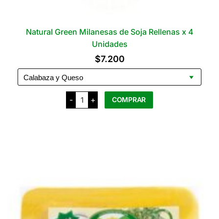
Natural Green Milanesas de Soja Rellenas x 4
Unidades
$
7.200
Natural
-
+
COMPRAR
Green
Milanesas
de
Este
Soja
producto
Rellenas
x
tiene
4
varias
Unidades
cantidad
variantes.
Las
opciones
se
pueden