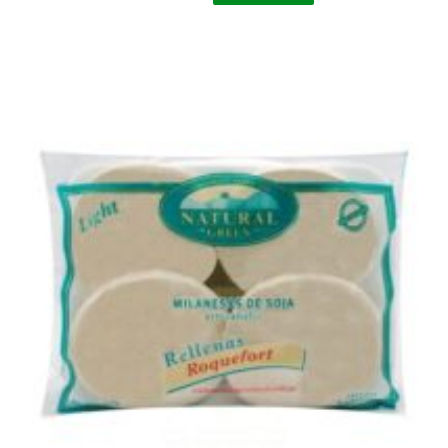
Lentejas
y
Arroz
Yamani
x
4
Unidades
cantidad