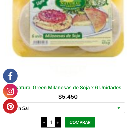
elegir
en
la
página
del
producto
Natural Green Milanesas de Soja x 6 Unidades
$
5.450
Natural
-
+
COMPRAR
Green
Milanesas
de
Este