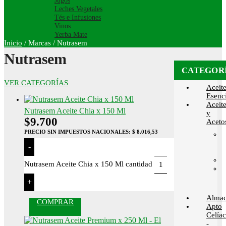
Jugos
Leches Vegetales
Tés e Infusiones
Vinos
Yerba Mate
Inicio
/
Marcas
/
Nutrasem
Nutrasem
CATEGOR
VER CATEGORÍAS
Aceit
Esenci
Aceit
Nutrasem Aceite Chia x 150 Ml
y
$
9.700
Aceto
PRECIO SIN IMPUESTOS NACIONALES:
$ 8.016,53
-
Nutrasem Aceite Chia x 150 Ml cantidad
+
Alma
COMPRAR
Apto
Celía
-