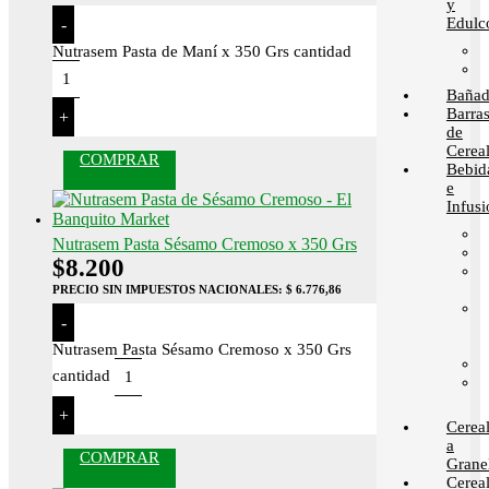
y
Edulc
-
Nutrasem Pasta de Maní x 350 Grs cantidad
Bañad
Barra
+
de
Cerea
COMPRAR
Bebid
e
Infusi
Nutrasem Pasta Sésamo Cremoso x 350 Grs
$
8.200
PRECIO SIN IMPUESTOS NACIONALES:
$ 6.776,86
-
Nutrasem Pasta Sésamo Cremoso x 350 Grs
cantidad
+
Cerea
a
COMPRAR
Grane
Cerea