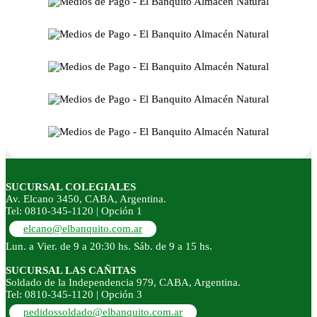
SUCURSAL COLEGIALES
Av. Elcano 3450, CABA, Argentina.
Tel: 0810-345-1120 | Opción 1
elcano@elbanquito.com.ar
Lun. a Vier. de 9 a 20:30 hs. Sáb. de 9 a 15 hs.
SUCURSAL LAS CAÑITAS
Soldado de la Independencia 979, CABA, Argentina.
Tel: 0810-345-1120 | Opción 3
pedidossoldado@elbanquito.com.ar