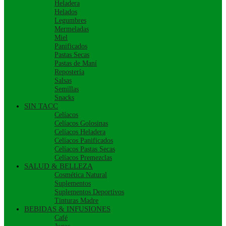
Heladera
Helados
Legumbres
Mermeladas
Miel
Panificados
Pastas Secas
Pastas de Maní
Repostería
Salsas
Semillas
Snacks
SIN TACC
Celíacos
Celíacos Golosinas
Celíacos Heladera
Celíacos Panificados
Celíacos Pastas Secas
Celíacos Premezclas
SALUD & BELLEZA
Cosmética Natural
Suplementos
Suplementos Deportivos
Tinturas Madre
BEBIDAS & INFUSIONES
Café