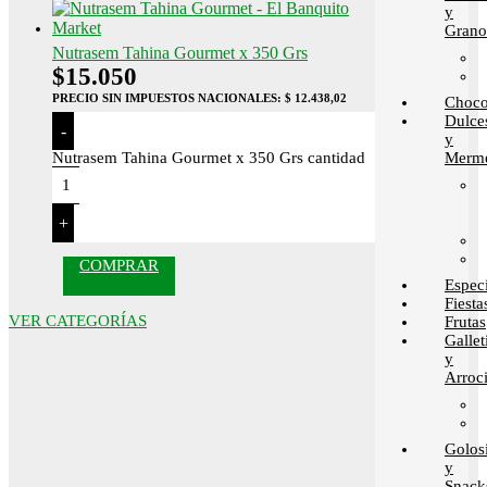
y
Grano
Nutrasem Tahina Gourmet x 350 Grs
$
15.050
PRECIO SIN IMPUESTOS NACIONALES:
$ 12.438,02
Choco
Dulce
-
y
Merme
Nutrasem Tahina Gourmet x 350 Grs cantidad
+
COMPRAR
Espec
Fiesta
VER CATEGORÍAS
Frutas
Gallet
y
Arroci
Golos
y
Snack