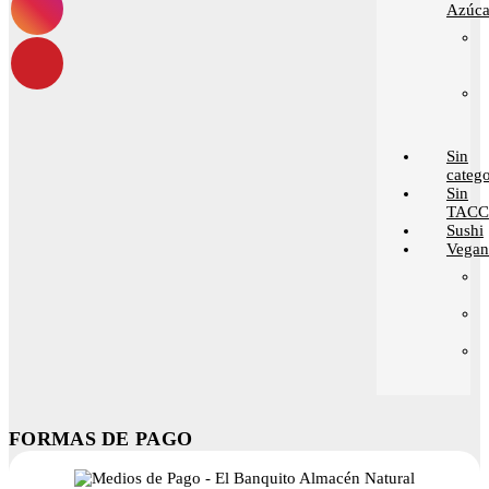
Azúca
Sin
catego
Sin
TACC
Sushi
Vega
FORMAS DE PAGO