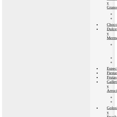
y
Grano
Choco
Dulce
y
Merme
Espec
Fiesta
Frutas
Gallet
y
Arroci
Golos
y
Snack