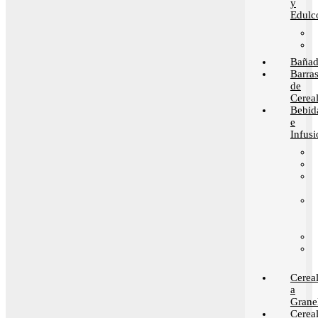
y
Edulc
Bañad
Barra
de
Cerea
Bebid
e
Infusi
Cerea
a
Grane
Cerea