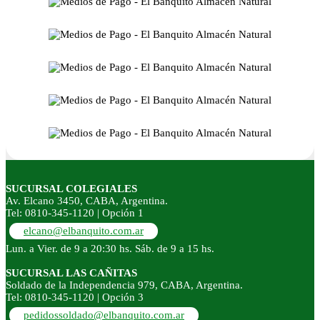
SUCURSAL COLEGIALES
Av. Elcano 3450, CABA, Argentina.
Tel: 0810-345-1120 | Opción 1
elcano@elbanquito.com.ar
Lun. a Vier. de 9 a 20:30 hs. Sáb. de 9 a 15 hs.
SUCURSAL LAS CAÑITAS
Soldado de la Independencia 979, CABA, Argentina.
Tel: 0810-345-1120 | Opción 3
pedidossoldado@elbanquito.com.ar