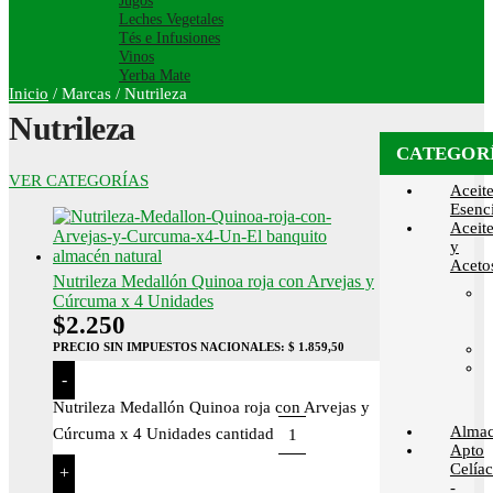
Jugos
Leches Vegetales
Tés e Infusiones
Vinos
Yerba Mate
Inicio
/
Marcas
/
Nutrileza
Nutrileza
CATEGOR
VER CATEGORÍAS
Aceit
Esenci
Aceit
y
Aceto
Nutrileza Medallón Quinoa roja con Arvejas y
Cúrcuma x 4 Unidades
$
2.250
PRECIO SIN IMPUESTOS NACIONALES:
$ 1.859,50
-
Nutrileza Medallón Quinoa roja con Arvejas y
Alma
Cúrcuma x 4 Unidades cantidad
Apto
Celía
+
-