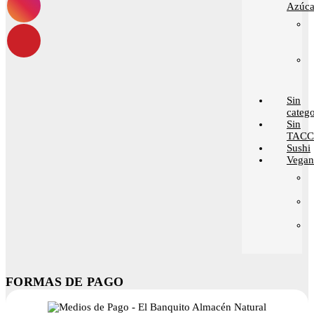
Azúca
Sin
catego
Sin
TACC
Sushi
Vega
FORMAS DE PAGO