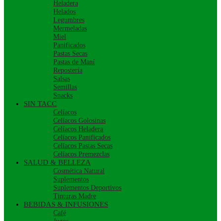
Heladera
Helados
Legumbres
Mermeladas
Miel
Panificados
Pastas Secas
Pastas de Maní
Repostería
Salsas
Semillas
Snacks
SIN TACC
Celíacos
Celíacos Golosinas
Celíacos Heladera
Celíacos Panificados
Celíacos Pastas Secas
Celíacos Premezclas
SALUD & BELLEZA
Cosmética Natural
Suplementos
Suplementos Deportivos
Tinturas Madre
BEBIDAS & INFUSIONES
Café