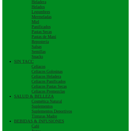
Heladera
Helados
Legumbres
Mermeladas
Miel
Panificados
Pastas Secas
Pastas de Maní
Repostería
Salsas
Semillas
Snacks
SIN TACC
Celíacos
Celíacos Golosinas
Celíacos Heladera
Celíacos Panificados
Celíacos Pastas Secas
Celíacos Premezclas
SALUD & BELLEZA
Cosmética Natural
Suplementos
Suplementos Deportivos
Tinturas Madre
BEBIDAS & INFUSIONES
Café