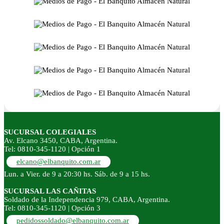
SUCURSAL COLEGIALES
Av. Elcano 3450, CABA, Argentina.
Tel: 0810-345-1120 | Opción 1
elcano@elbanquito.com.ar
Lun. a Vier. de 9 a 20:30 hs. Sáb. de 9 a 15 hs.
SUCURSAL LAS CAÑITAS
Soldado de la Independencia 979, CABA, Argentina.
Tel: 0810-345-1120 | Opción 3
pedidossoldado@elbanquito.com.ar