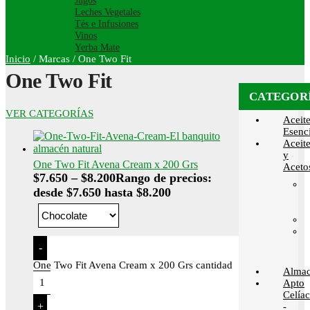
Jugos
Leches Vegetales
Tés e Infusiones
Vinos
Yerba Mate
Inicio
/
Marcas
/
One Two Fit
One Two Fit
CATEGOR
VER CATEGORÍAS
Aceit
Esenci
Aceit
y
One Two Fit Avena Cream x 200 Grs
Aceto
$
7.650
–
$
8.200
Rango de precios:
desde $7.650 hasta $8.200
-
One Two Fit Avena Cream x 200 Grs cantidad
Alma
Apto
Celía
+
-