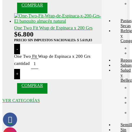
COMPRAR
Pastas
Secas
One Two Fit Wrap de Espinaca x 200 Grs
Refri
$
6.800
y
PRECIO SIN IMPUESTOS NACIONALES:
$ 5.619,83
Conge
-
One Two Fit Wrap de Espinaca x 200 Grs
Repos
cantidad
Salsas
Salud
+
y
Belle
COMPRAR
VER CATEGORÍAS
Semill
Sin