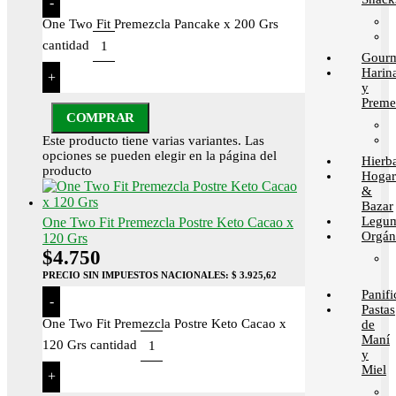
-
One Two Fit Premezcla Pancake x 200 Grs
cantidad
Gour
Harin
+
y
Preme
COMPRAR
Este producto tiene varias variantes. Las
opciones se pueden elegir en la página del
Hierb
producto
Hogar
&
Bazar
Legum
One Two Fit Premezcla Postre Keto Cacao x
Orgán
120 Grs
$
4.750
PRECIO SIN IMPUESTOS NACIONALES:
$ 3.925,62
Panif
-
Pastas
One Two Fit Premezcla Postre Keto Cacao x
de
Maní
120 Grs cantidad
y
Miel
+