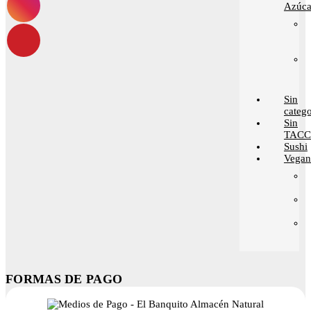
Azúca
Sin
catego
Sin
TACC
Sushi
Vega
FORMAS DE PAGO