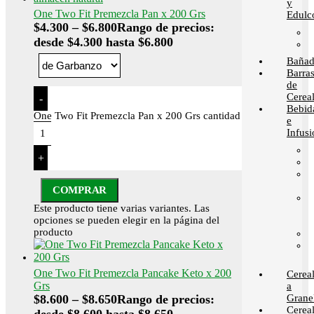
y
One Two Fit Premezcla Pan x 200 Grs
Edulc
$
4.300
–
$
6.800
Rango de precios:
desde $4.300 hasta $6.800
Bañad
Barra
de
Cerea
-
Bebid
One Two Fit Premezcla Pan x 200 Grs cantidad
e
Infusi
+
COMPRAR
Este producto tiene varias variantes. Las
opciones se pueden elegir en la página del
producto
One Two Fit Premezcla Pancake Keto x 200
Cerea
Grs
a
Grane
$
8.600
–
$
8.650
Rango de precios:
Cerea