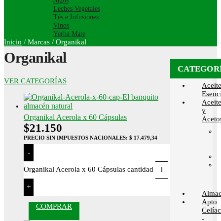
Jugos
Leches Vegetales
Tés e Infusiones
Vinos
Yerba Mate
Inicio
/
Marcas
/
Organikal
Organikal
CATEGOR
VER CATEGORÍAS
Aceit
Esenci
Aceit
y
Organikal Acerola x 60 Cápsulas
Aceto
$
21.150
PRECIO SIN IMPUESTOS NACIONALES:
$ 17.479,34
-
Organikal Acerola x 60 Cápsulas cantidad
+
Alma
Apto
COMPRAR
Celía
-