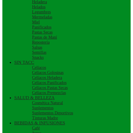
Heladera
Helados
Legumbres
Mermeladas
Miel
Panificados
Pastas Secas
Pastas de Maní
Repostería
Salsas
Semillas
Snacks
SIN TACC
Celíacos
Celíacos Golosinas
Celíacos Heladera
Celíacos Panificados
Celíacos Pastas Secas
Celíacos Premezclas
SALUD & BELLEZA
Cosmética Natural
Suplementos
Suplementos Deportivos
Tinturas Madre
BEBIDAS & INFUSIONES
Café