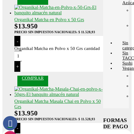
Azúca
Organikal Matcha en Polvo x 50 Grs
$
13.950
PRECIO SIN IMPUESTOS NACIONALES:
$ 11.528,93
-
Sin
catego
Organikal Matcha en Polvo x 50 Grs cantidad
Sin
TACC
Sushi
+
Vega
COMPRAR
Organikal Matcha Masala Chai en Polvo x 50
Grs
$
13.950
FORMAS
PRECIO SIN IMPUESTOS NACIONALES:
$ 11.528,93
DE PAGO
-