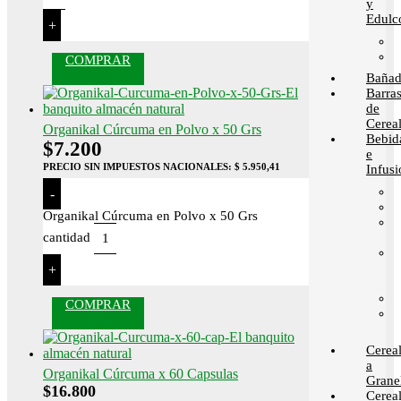
y
Edulc
+
COMPRAR
Bañad
Barra
de
Cerea
Organikal Cúrcuma en Polvo x 50 Grs
Bebid
$
7.200
e
PRECIO SIN IMPUESTOS NACIONALES:
$ 5.950,41
Infusi
-
Organikal Cúrcuma en Polvo x 50 Grs
cantidad
+
COMPRAR
Cerea
a
Organikal Cúrcuma x 60 Capsulas
Grane
$
16.800
Cerea