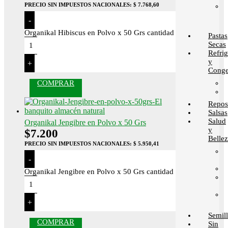
PRECIO SIN IMPUESTOS NACIONALES:
$ 7.768,60
-
Organikal Hibiscus en Polvo x 50 Grs cantidad
Pastas
Secas
Refri
y
+
Conge
COMPRAR
Repos
Salsas
Salud
Organikal Jengibre en Polvo x 50 Grs
y
$
7.200
Belle
PRECIO SIN IMPUESTOS NACIONALES:
$ 5.950,41
-
Organikal Jengibre en Polvo x 50 Grs cantidad
+
Semill
COMPRAR
Sin