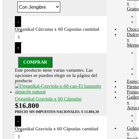
y
Grano
-
Choco
Organikal Cúrcuma x 60 Capsulas cantidad
Dulce
y
Merme
+
COMPRAR
Este producto tiene varias variantes. Las
opciones se pueden elegir en la página del
producto
Espec
Fiesta
Frutas
Gallet
Organikal Graviola x 60 Cápsulas
y
$
16.800
Arroci
PRECIO SIN IMPUESTOS NACIONALES:
$ 13.884,30
-
Golos
Organikal Graviola x 60 Cápsulas cantidad
y
Snack