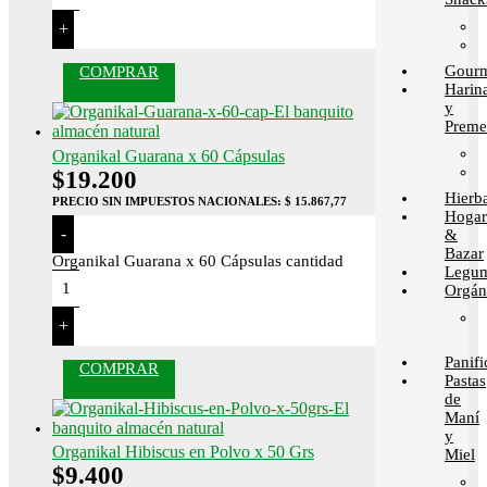
+
Gour
COMPRAR
Harin
y
Preme
Organikal Guarana x 60 Cápsulas
$
19.200
Hierb
PRECIO SIN IMPUESTOS NACIONALES:
$ 15.867,77
Hogar
-
&
Bazar
Organikal Guarana x 60 Cápsulas cantidad
Legum
Orgán
+
Panif
COMPRAR
Pastas
de
Maní
y
Organikal Hibiscus en Polvo x 50 Grs
Miel
$
9.400