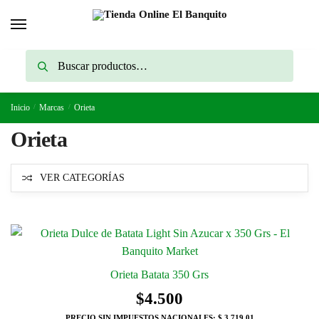
Skip
Skip
to
to
navigation
content
Buscar
Buscar
por:
Inicio
/
Marcas
/
Orieta
Orieta
VER CATEGORÍAS
Orieta Batata 350 Grs
$
4.500
PRECIO SIN IMPUESTOS NACIONALES:
$ 3.719,01