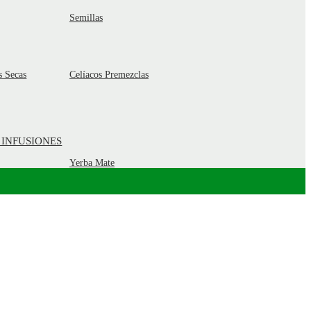
Semillas
s Secas
Celíacos Premezclas
 INFUSIONES
Yerba Mate