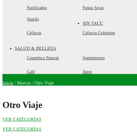
Panificados
Pastas Secas
Snacks
SIN TACC
Celíacos
Celíacos Golosinas
SALUD & BELLEZA
Cosmética Natural
Suplementos
Café
Jugos
Inicio
/
Marcas
/
Otro Viaje
Otro Viaje
VER CATEGORÍAS
VER CATEGORÍAS