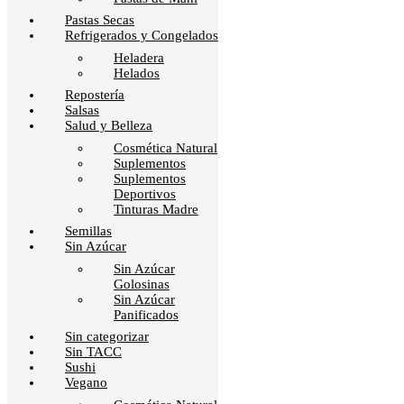
Pastas Secas
Refrigerados y Congelados
Heladera
Helados
Repostería
Salsas
Salud y Belleza
Cosmética Natural
Suplementos
Suplementos
Deportivos
Tinturas Madre
Semillas
Sin Azúcar
Sin Azúcar
Golosinas
Sin Azúcar
Panificados
Sin categorizar
Sin TACC
Sushi
Vegano