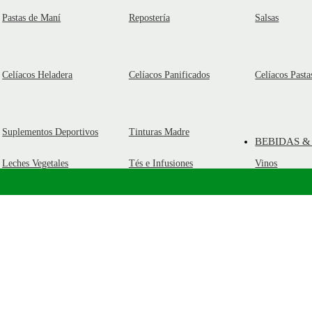
Pastas de Maní
Repostería
Salsas
Celíacos Heladera
Celíacos Panificados
Celíacos Pasta
Suplementos Deportivos
Tinturas Madre
BEBIDAS &
Leches Vegetales
Tés e Infusiones
Vinos