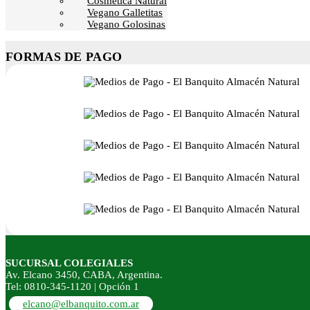
Cosmética Natural
Vegano Galletitas
Vegano Golosinas
FORMAS DE PAGO
SUCURSAL COLEGIALES
Av. Elcano 3450, CABA, Argentina.
Tel: 0810-345-1120 | Opción 1
elcano@elbanquito.com.ar