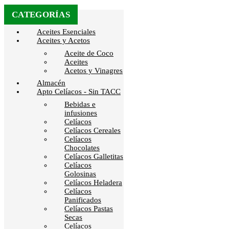
CATEGORÍAS
Aceites Esenciales
Aceites y Acetos
Aceite de Coco
Aceites
Acetos y Vinagres
Almacén
Apto Celíacos - Sin TACC
Bebidas e
infusiones
Celíacos
Celíacos Cereales
Celíacos
Chocolates
Celíacos Galletitas
Celíacos
Golosinas
Celíacos Heladera
Celíacos
Panificados
Celíacos Pastas
Secas
Celíacos