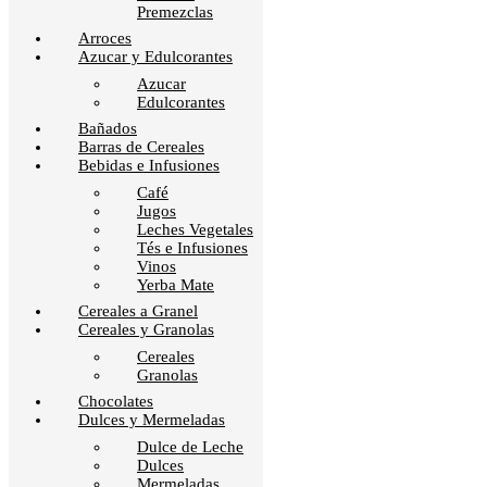
Premezclas
Arroces
Azucar y Edulcorantes
Azucar
Edulcorantes
Bañados
Barras de Cereales
Bebidas e Infusiones
Café
Jugos
Leches Vegetales
Tés e Infusiones
Vinos
Yerba Mate
Cereales a Granel
Cereales y Granolas
Cereales
Granolas
Chocolates
Dulces y Mermeladas
Dulce de Leche
Dulces
Mermeladas