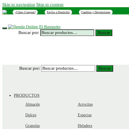
Skip to navigation
Skip to content
¿Cómo Comprar?
Envíos a Domicilio
Cambios y Devoluciones
INICIO
NOSOTROS
SUCURSALES
CONTACTO
Buscar por:
Buscar
Buscar por:
Buscar
PRODUCTOS
Almacén
Arrocitas
Dulces
Especias
Granolas
Heladera